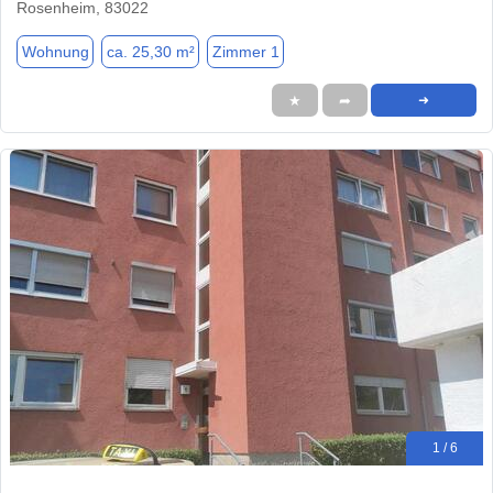
Rosenheim, 83022
Wohnung
ca. 25,30 m²
Zimmer 1
★
➦
➜
1 / 6