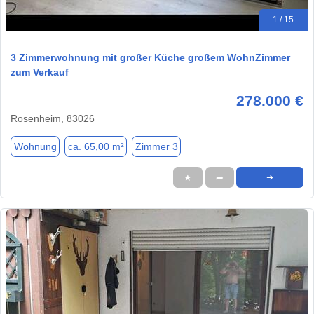
1 / 15
3 Zimmerwohnung mit großer Küche großem WohnZimmer
zum Verkauf
278.000 €
Rosenheim, 83026
Wohnung
ca. 65,00 m²
Zimmer 3
★
➦
➜