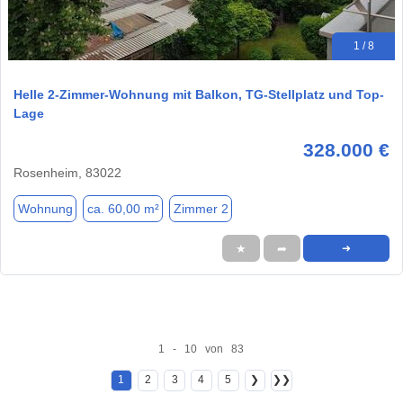
1 / 8
Helle 2-Zimmer-Wohnung mit Balkon, TG-Stellplatz und Top-
Lage
328.000 €
Rosenheim, 83022
Wohnung
ca. 60,00 m²
Zimmer 2
★
➦
➜
1 - 10 von 83
1
2
3
4
5
❯
❯❯