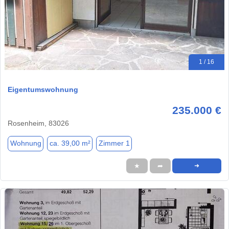
1 / 16
Eigentumswohnung
235.000 €
Rosenheim, 83026
Wohnung
ca. 39,00 m²
Zimmer 1
★
➦
➜