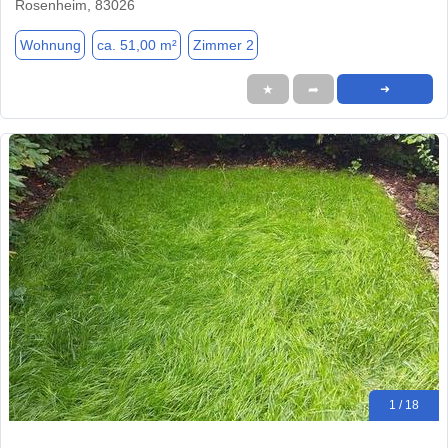
Rosenheim, 83026
Wohnung
ca. 51,00 m²
Zimmer 2
★
➦
➜
1 / 18