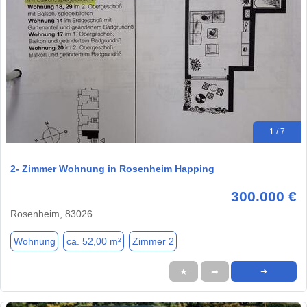
1 / 7
2- Zimmer Wohnung in Rosenheim Happing
300.000 €
Rosenheim, 83026
Wohnung
ca. 52,00 m²
Zimmer 2
★
➦
➜