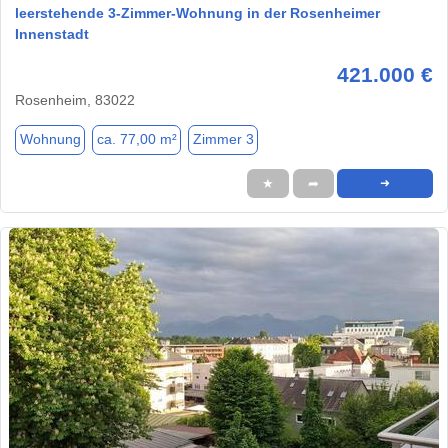
leerstehende 3-Zimmer-Wohnung in der Rosenheimer
Innenstadt
421.000 €
Rosenheim, 83022
Wohnung
ca. 77,00 m²
Zimmer 3
★
➦
➜