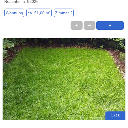
Rosenheim, 83026
Wohnung
ca. 51,00 m²
Zimmer 2
★
➦
➜
1 / 18