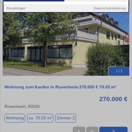
Einstellungen
Datenschutzerklärung
1 / 1
Wohnung zum Kaufen in Rosenheim 270.000 € 70.03 m²
270.000 €
Rosenheim, 83026
Wohnung
ca. 70,03 m²
Zimmer 2
★
➦
➜