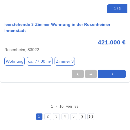
1 / 6
leerstehende 3-Zimmer-Wohnung in der Rosenheimer
Innenstadt
421.000 €
Rosenheim, 83022
Wohnung
ca. 77,00 m²
Zimmer 3
★
➦
➜
1 - 10 von 83
1
2
3
4
5
❯
❯❯