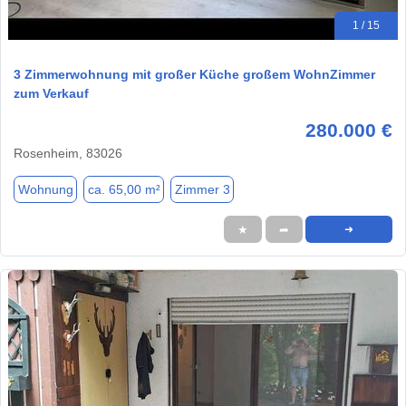
1 / 15
3 Zimmerwohnung mit großer Küche großem WohnZimmer
zum Verkauf
280.000 €
Rosenheim, 83026
Wohnung
ca. 65,00 m²
Zimmer 3
★
➦
➜