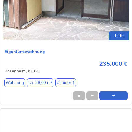
1 / 16
Eigentumswohnung
235.000 €
Rosenheim, 83026
Wohnung
ca. 39,00 m²
Zimmer 1
★
➦
➜