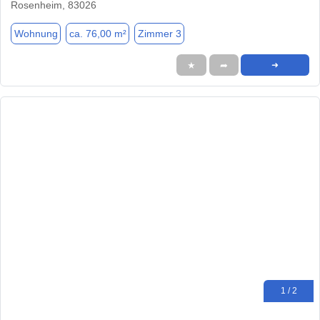
Rosenheim, 83026
Wohnung
ca. 76,00 m²
Zimmer 3
★
➦
➜
1 / 2