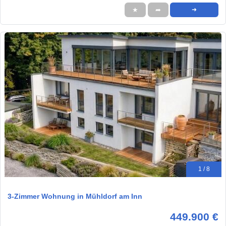
★
➦
➜
1 / 8
3-Zimmer Wohnung in Mühldorf am Inn
449.900 €