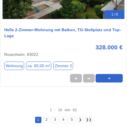
1 / 8
Helle 2-Zimmer-Wohnung mit Balkon, TG-Stellplatz und Top-
Lage
328.000 €
Rosenheim, 83022
Wohnung
ca. 60,00 m²
Zimmer 2
★
➦
➜
1 - 10 von 62
1
2
3
4
5
❯
❯❯