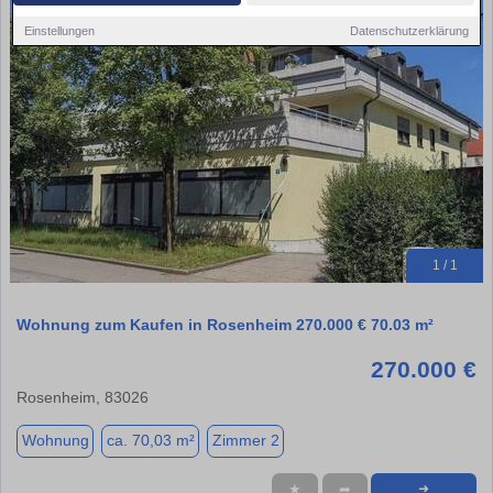
Einstellungen
Datenschutzerklärung
1 / 1
Wohnung zum Kaufen in Rosenheim 270.000 € 70.03 m²
270.000 €
Rosenheim, 83026
Wohnung
ca. 70,03 m²
Zimmer 2
★
➦
➜