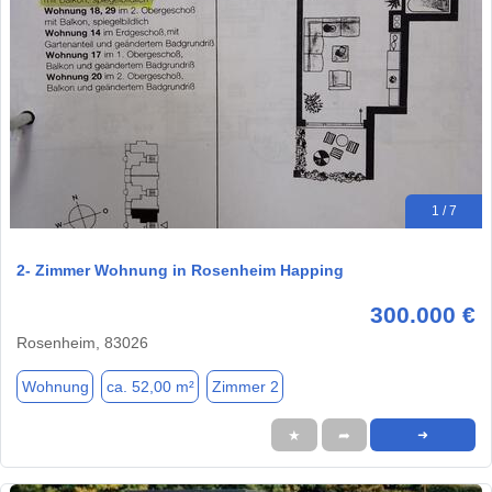
1 / 7
2- Zimmer Wohnung in Rosenheim Happing
300.000 €
Rosenheim, 83026
Wohnung
ca. 52,00 m²
Zimmer 2
★
➦
➜