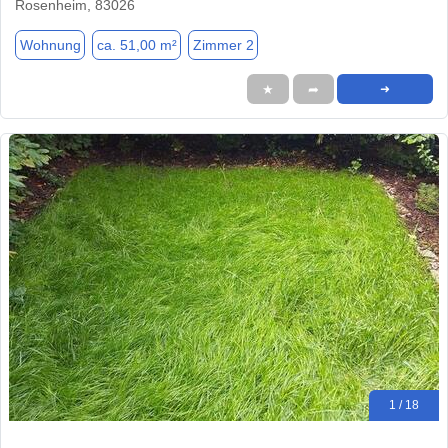
Rosenheim, 83026
Wohnung
ca. 51,00 m²
Zimmer 2
★
➦
➜
1 / 18