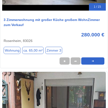
1 / 15
3 Zimmerwohnung mit großer Küche großem WohnZimmer
zum Verkauf
280.000 €
Rosenheim, 83026
Wohnung
ca. 65,00 m²
Zimmer 3
★
➦
➜