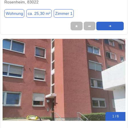
Rosenheim, 83022
Wohnung
ca. 25,30 m²
Zimmer 1
★
➦
➜
1 / 6