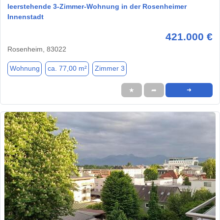
leerstehende 3-Zimmer-Wohnung in der Rosenheimer
Innenstadt
421.000 €
Rosenheim, 83022
Wohnung
ca. 77,00 m²
Zimmer 3
★
➦
➜