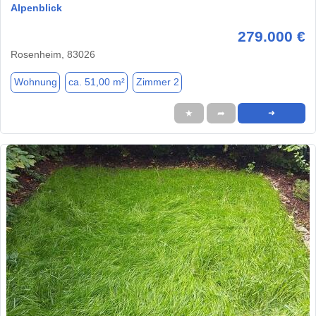
Alpenblick
279.000 €
Rosenheim, 83026
Wohnung
ca. 51,00 m²
Zimmer 2
★
➦
➜