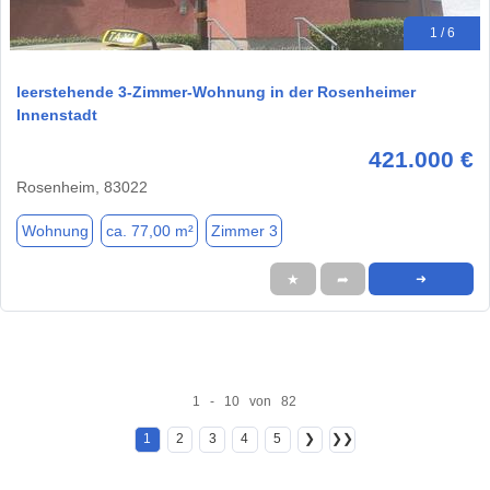
1 / 6
leerstehende 3-Zimmer-Wohnung in der Rosenheimer
Innenstadt
421.000 €
Rosenheim, 83022
Wohnung
ca. 77,00 m²
Zimmer 3
★
➦
➜
1 - 10 von 82
1
2
3
4
5
❯
❯❯