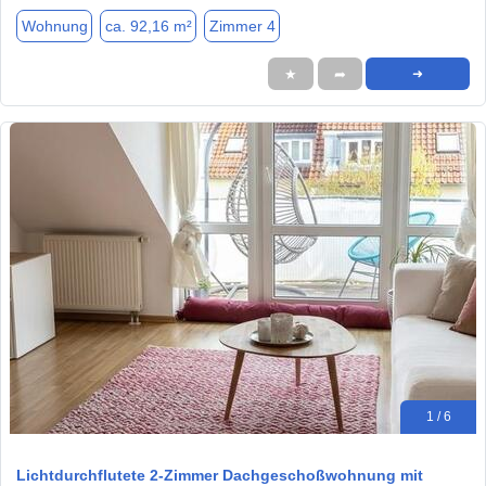
Wohnung
ca. 92,16 m²
Zimmer 4
★
➦
➜
1 / 6
Lichtdurchflutete 2-Zimmer Dachgeschoßwohnung mit