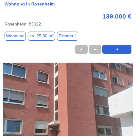
Wohnung in Rosenheim
139.000 €
Rosenheim, 83022
Wohnung
ca. 25,30 m²
Zimmer 1
★
➦
➜