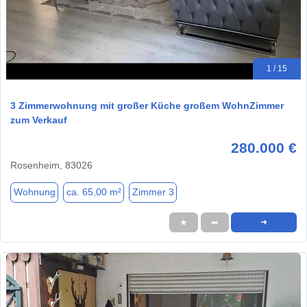
1 / 15
3 Zimmerwohnung mit großer Küche großem WohnZimmer
zum Verkauf
280.000 €
Rosenheim, 83026
Wohnung
ca. 65,00 m²
Zimmer 3
★
➦
➜