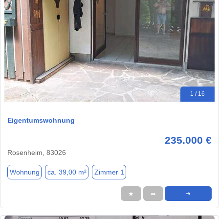
1 / 16
Eigentumswohnung
235.000 €
Rosenheim, 83026
Wohnung
ca. 39,00 m²
Zimmer 1
★
➦
➜