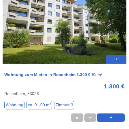
1 / 1
Wohnung zum Mieten in Rosenheim 1.300 € 91 m²
1.300 €
Rosenheim, 83026
Wohnung
ca. 91,00 m²
Zimmer 3
★
➦
➜