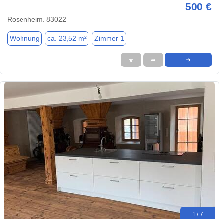
500 €
Rosenheim, 83022
Wohnung
ca. 23,52 m²
Zimmer 1
★
➦
➜
1 / 7