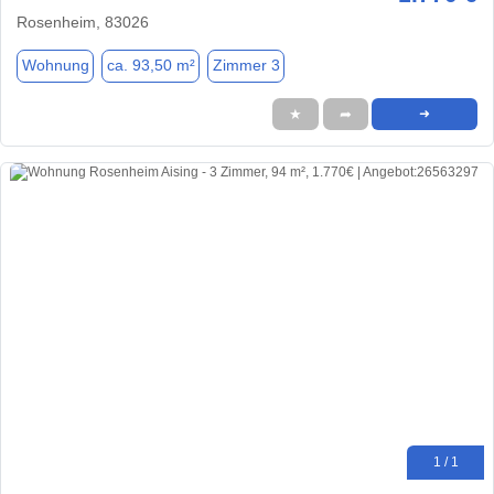
Rosenheim, 83026
Wohnung
ca. 93,50 m²
Zimmer 3
★
➦
➜
1 / 1