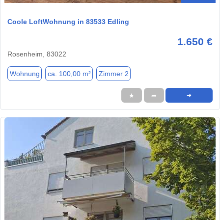
Coole LoftWohnung in 83533 Edling
1.650 €
Rosenheim, 83022
Wohnung
ca. 100,00 m²
Zimmer 2
★
➦
➜