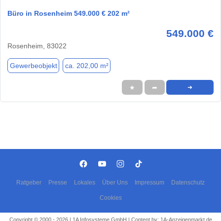
Büro in Rosenheim 549.000 € 202 m²
549.000 €
Rosenheim, 83022
Gewerbeobjekt
ca. 202,00 m²
★
➦
➜
Ratgeber
Presse
Lokales
Über Uns
Impressum
Datenschutz
Cookies
Copyright © 2000 - 2026 | 1A Infosysteme GmbH | Content by: 1A-Anzeigenmarkt.de