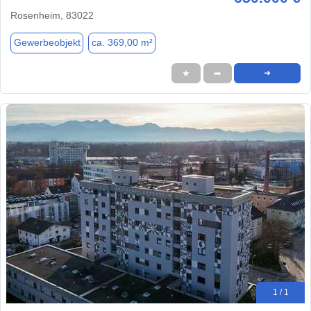
Rosenheim, 83022
Gewerbeobjekt
ca. 369,00 m²
★
➦
➜
1 / 1