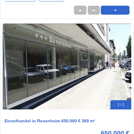
★
➦
➜
1 / 1
Einzelhandel in Rosenheim 650.000 € 369 m²
650.000 €