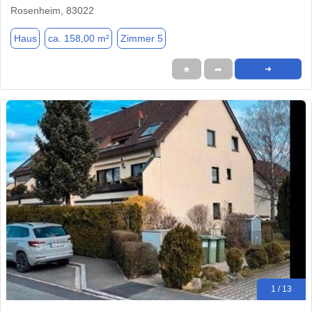
Rosenheim, 83022
Haus
ca. 158,00 m²
Zimmer 5
★
➦
➜
1 / 13