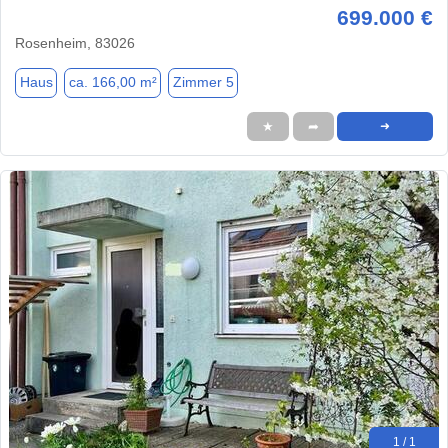
699.000 €
Rosenheim, 83026
Haus
ca. 166,00 m²
Zimmer 5
★
➦
➜
1 / 1