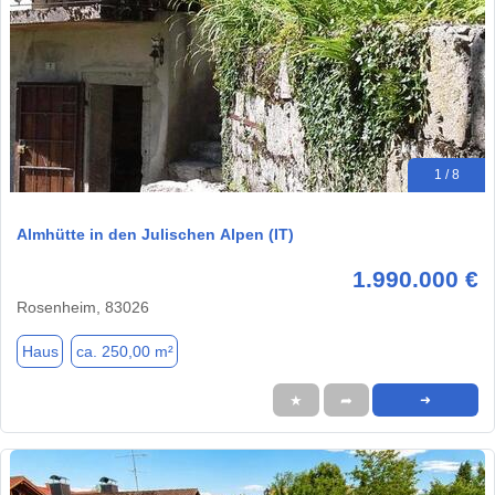
1 / 8
Almhütte in den Julischen Alpen (IT)
1.990.000 €
Rosenheim, 83026
Haus
ca. 250,00 m²
★
➦
➜