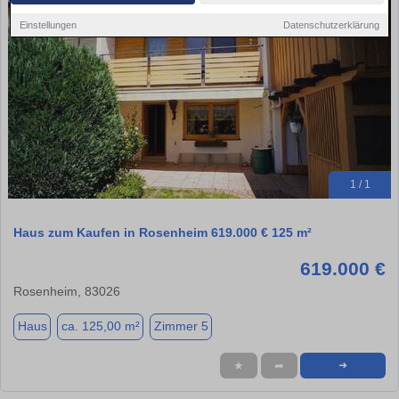
Einstellungen
Datenschutzerklärung
1 / 1
Haus zum Kaufen in Rosenheim 619.000 € 125 m²
619.000 €
Rosenheim, 83026
Haus
ca. 125,00 m²
Zimmer 5
★
➦
➜