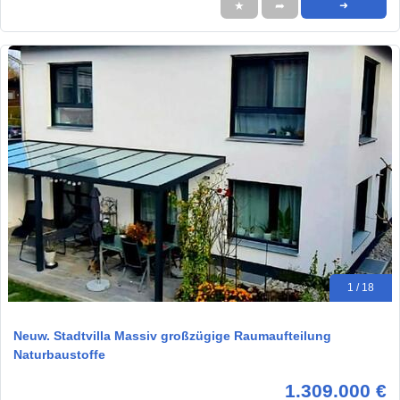
★
➦
➜
1 / 18
Neuw. Stadtvilla Massiv großzügige Raumaufteilung
Naturbaustoffe
1.309.000 €