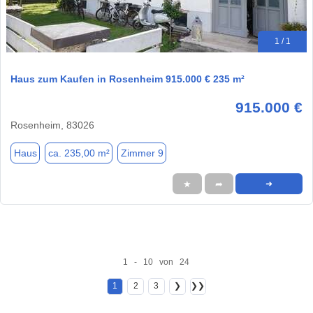
1 / 1
Haus zum Kaufen in Rosenheim 915.000 € 235 m²
915.000 €
Rosenheim, 83026
Haus
ca. 235,00 m²
Zimmer 9
★
➦
➜
1 - 10 von 24
1
2
3
❯
❯❯