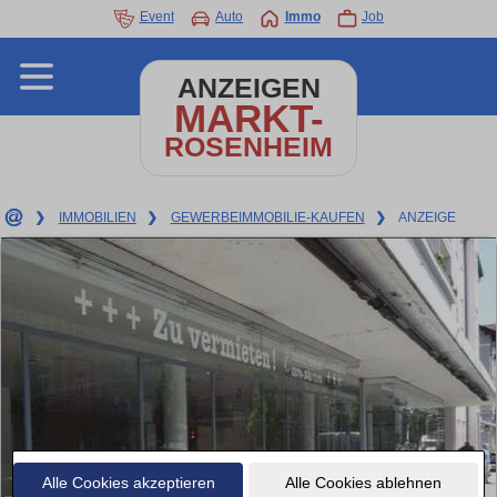
Event
Auto
Immo
Job
ANZEIGEN
MARKT-
ROSENHEIM
❯
IMMOBILIEN
❯
GEWERBEIMMOBILIE-KAUFEN
❯
ANZEIGE
Alle Cookies akzeptieren
Alle Cookies ablehnen