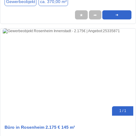
Gewerbeobjekt
ca. 370,00 m²
★
➦
➜
1 / 1
Büro in Rosenheim 2.175 € 145 m²