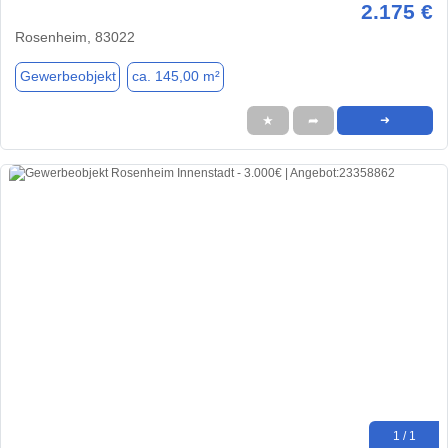
2.175 €
Rosenheim, 83022
Gewerbeobjekt
ca. 145,00 m²
★
➦
➜
1 / 1