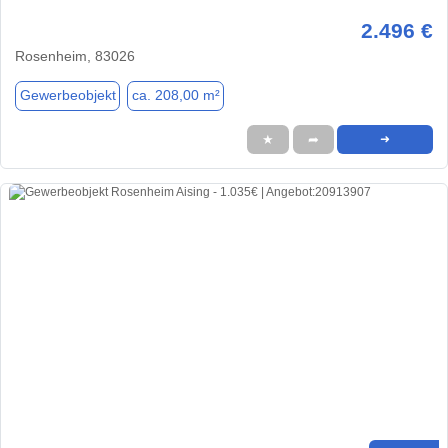
2.496 €
Rosenheim, 83026
Gewerbeobjekt
ca. 208,00 m²
★
➦
➜