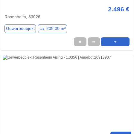
2.496 €
Rosenheim, 83026
Gewerbeobjekt
ca. 208,00 m²
★
➦
➜