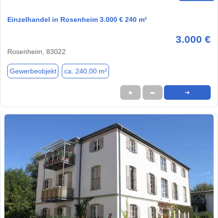
Einzelhandel in Rosenheim 3.000 € 240 m²
3.000 €
Rosenheim, 83022
Gewerbeobjekt
ca. 240,00 m²
★
➦
➜