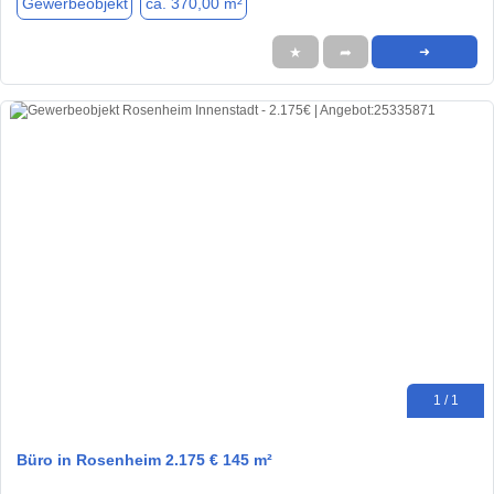
Gewerbeobjekt
ca. 370,00 m²
★
➦
➜
1 / 1
Büro in Rosenheim 2.175 € 145 m²