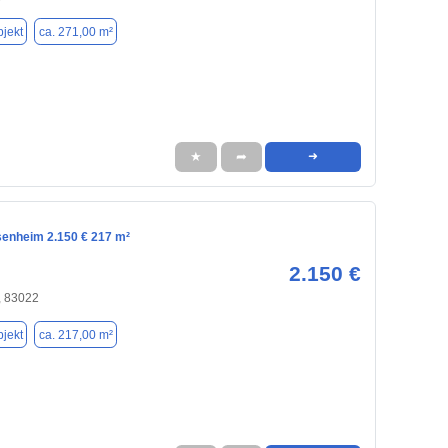
jekt
ca. 271,00 m²
★
➦
➜
senheim 2.150 € 217 m²
2.150 €
 83022
jekt
ca. 217,00 m²