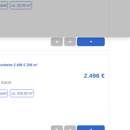
jekt
ca. 20,00 m²
★
➦
➜
senheim 2.496 € 208 m²
2.496 €
 83026
jekt
ca. 208,00 m²
★
➦
➜