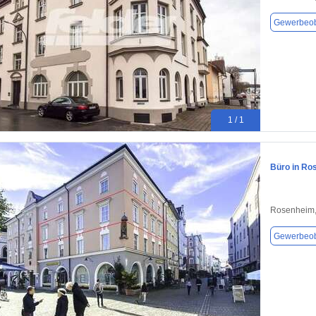
Gewerbeob
1 / 1
Büro in Ro
Rosenheim,
Gewerbeob