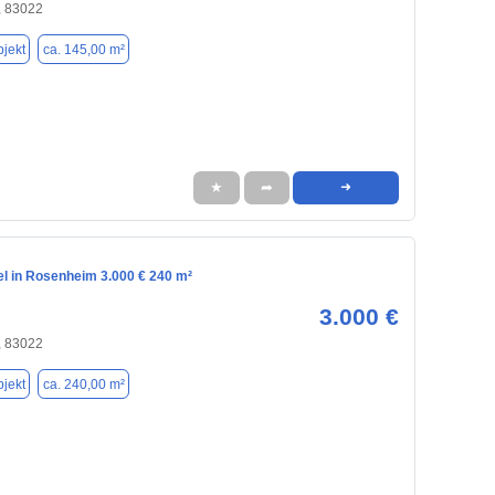
 83022
jekt
ca. 145,00 m²
★
➦
➜
el in Rosenheim 3.000 € 240 m²
3.000 €
 83022
jekt
ca. 240,00 m²