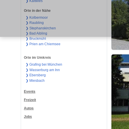
❯ Kaltwies
Orte in der Nähe
❯ Kolbermoor
❯ Raubling
❯ Stephanskirchen
❯ Bad Aibling
❯ Bruckmühl
❯ Prien am Chiemsee
Orte im Umkreis
❯ Grafing bei München
❯ Wasserburg am Inn
❯ Ebersberg
❯ Miesbach
Events
Freizeit
Autos
Jobs