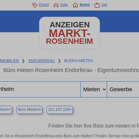
Event
Auto
Immo
Job
ANZEIGEN
MARKT-
ROSENHEIM
MMOBILIEN
❯
ENDORFERAU
❯
BUERO-MIETEN
Büro mieten Rosenheim Endorferau - Eigentumswohnun
×
×
×
heim
Büro Mieten
101,107,119
Finden Sie hier Ihre Büro zum mieten i
n Sie in Rosenheim Endorferau eine Büro zum mieten? Finden Sie hier eine gro