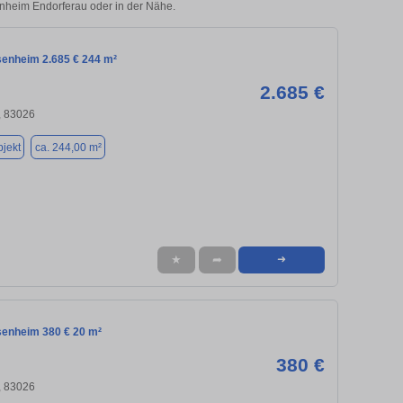
enheim Endorferau oder in der Nähe.
senheim 2.685 € 244 m²
2.685 €
 83026
jekt
ca. 244,00 m²
★
➦
➜
senheim 380 € 20 m²
380 €
 83026