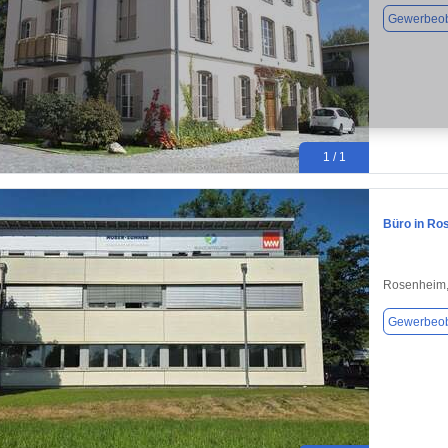
Gewerbeob
1 / 1
Büro in Ro
Rosenheim,
Gewerbeob