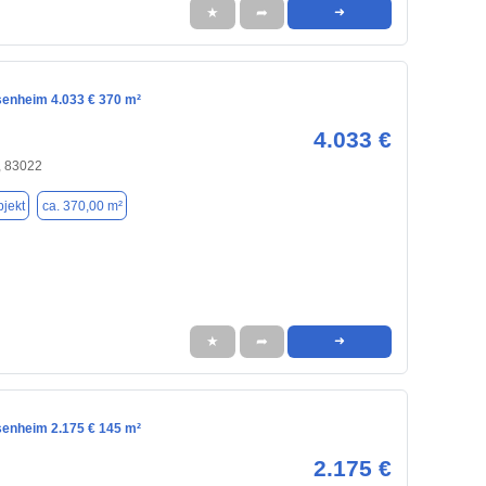
★
➦
➜
senheim 4.033 € 370 m²
4.033 €
 83022
jekt
ca. 370,00 m²
★
➦
➜
senheim 2.175 € 145 m²
2.175 €