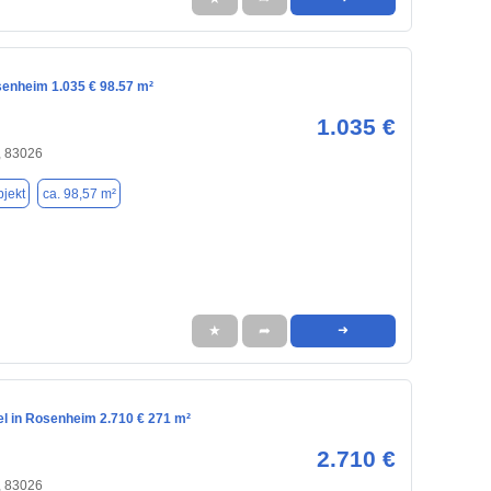
senheim 1.035 € 98.57 m²
1.035 €
 83026
jekt
ca. 98,57 m²
★
➦
➜
el in Rosenheim 2.710 € 271 m²
2.710 €
 83026