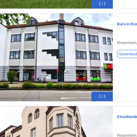
1 / 1
Büro in Ro
Rosenheim,
Gewerbeob
1 / 1
Einzelhand
Rosenheim,