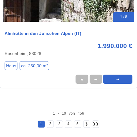
1 / 8
Almhütte in den Julischen Alpen (IT)
1.990.000 €
Rosenheim, 83026
Haus
ca. 250,00 m²
★
➦
➜
1 - 10 von 456
1
2
3
4
5
❯
❯❯