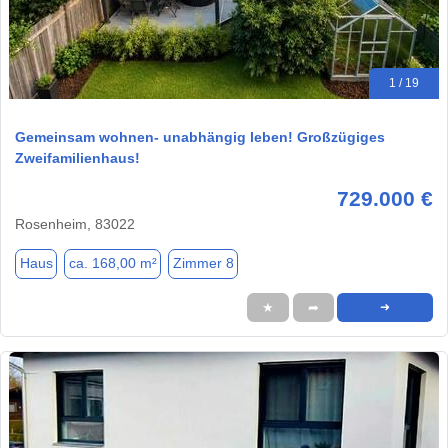
1 / 19
Gemeinsam wohnen- unabhängig leben! Großzügiges
Zweifamilienhaus!
729.000 €
Rosenheim, 83022
Haus
ca. 168,00 m²
Zimmer 8
★
➦
➜