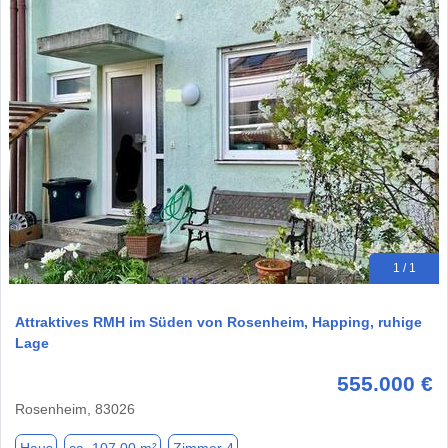
1 / 1
Attraktives RMH im Süden von Rosenheim, Happing, ruhige
Lage
555.000 €
Rosenheim, 83026