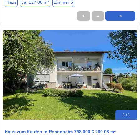
Haus
ca. 127,00 m²
Zimmer 5
★
➦
➜
1 / 1
Haus zum Kaufen in Rosenheim 798.000 € 260.03 m²