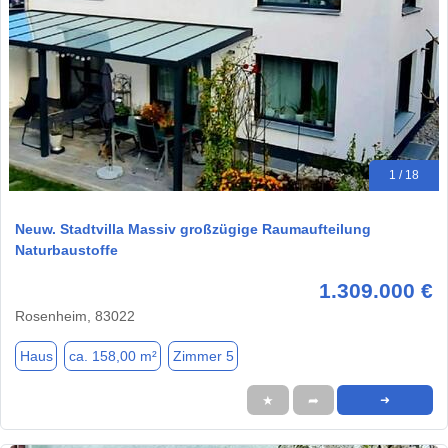
1 / 18
Neuw. Stadtvilla Massiv großzügige Raumaufteilung
Naturbaustoffe
1.309.000 €
Rosenheim, 83022
Haus
ca. 158,00 m²
Zimmer 5
★
➦
➜