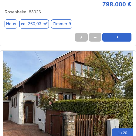
798.000 €
Rosenheim, 83026
Haus
ca. 260,03 m²
Zimmer 9
★
➦
➜
1 / 20