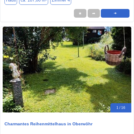
Haus
ca. 107,00 m²
Zimmer 4
★
➦
➜
1 / 16
Charmantes Reihenmittelhaus in Oberwöhr