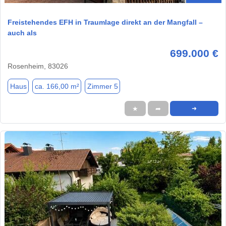
Freistehendes EFH in Traumlage direkt an der Mangfall –
auch als
699.000 €
Rosenheim, 83026
Haus
ca. 166,00 m²
Zimmer 5
★
➦
➜