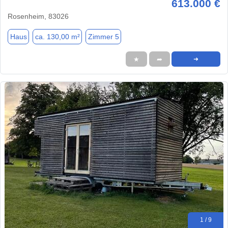
613.000 €
Rosenheim, 83026
Haus
ca. 130,00 m²
Zimmer 5
★
➦
➜
1 / 9