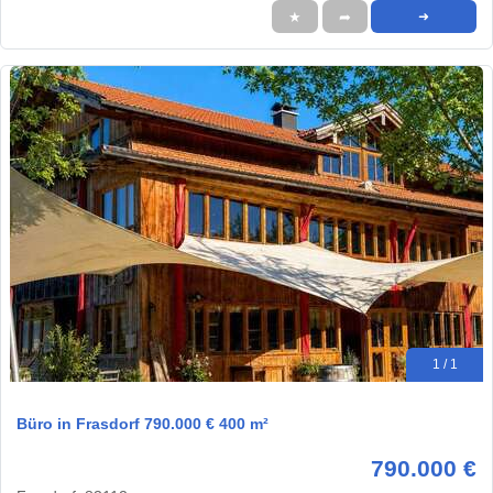
★
➦
➜
1 / 1
Büro in Frasdorf 790.000 € 400 m²
790.000 €