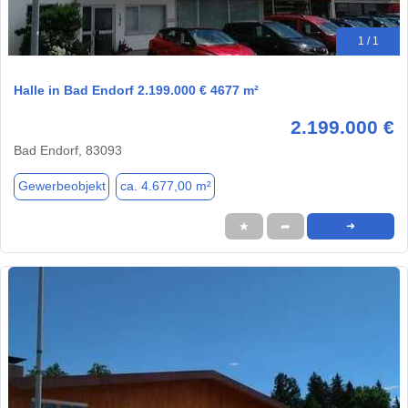
1 / 1
Halle in Bad Endorf 2.199.000 € 4677 m²
2.199.000 €
Bad Endorf, 83093
Gewerbeobjekt
ca. 4.677,00 m²
★
➦
➜