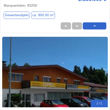
Marquartstein, 83250
Gewerbeobjekt
ca. 900,00 m²
★
➦
➜
1 / 1