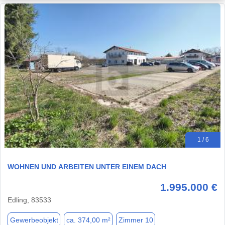
1 / 6
WOHNEN UND ARBEITEN UNTER EINEM DACH
1.995.000 €
Edling, 83533
Gewerbeobjekt
ca. 374,00 m²
Zimmer 10