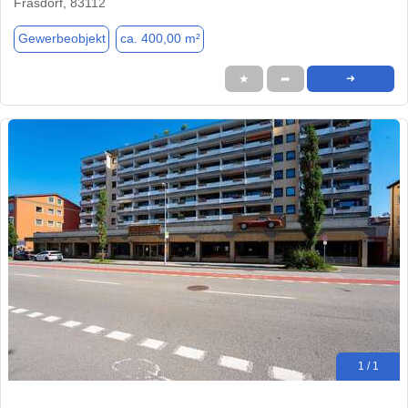
Frasdorf, 83112
Gewerbeobjekt
ca. 400,00 m²
★
➦
➜
1 / 1