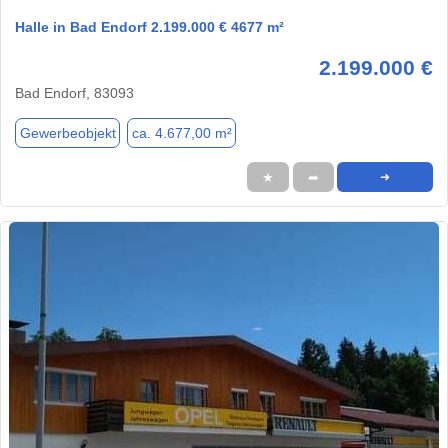
Halle in Bad Endorf 2.199.000 € 4677 m²
2.199.000 €
Bad Endorf, 83093
Gewerbeobjekt
ca. 4.677,00 m²
★
➦
➜