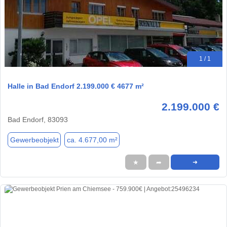
1 / 1
Halle in Bad Endorf 2.199.000 € 4677 m²
2.199.000 €
Bad Endorf, 83093
Gewerbeobjekt
ca. 4.677,00 m²
★
➦
➜