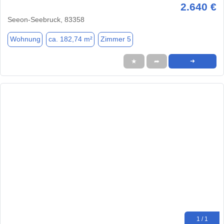
2.640 €
Seeon-Seebruck, 83358
Wohnung
ca. 182,74 m²
Zimmer 5
★
➦
➜
1 / 1