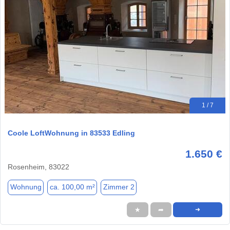
1 / 7
Coole LoftWohnung in 83533 Edling
1.650 €
Rosenheim, 83022
Wohnung
ca. 100,00 m²
Zimmer 2
★
➦
➜