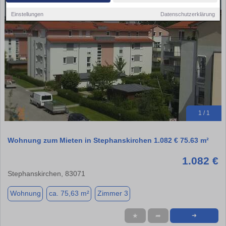
Einstellungen
Datenschutzerklärung
1 / 1
Wohnung zum Mieten in Stephanskirchen 1.082 € 75.63 m²
1.082 €
Stephanskirchen, 83071
Wohnung
ca. 75,63 m²
Zimmer 3
★
➦
➜