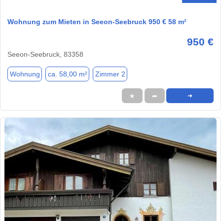
Wohnung zum Mieten in Seeon-Seebruck 950 € 58 m²
950 €
Seeon-Seebruck, 83358
Wohnung
ca. 58,00 m²
Zimmer 2
★
➦
➜