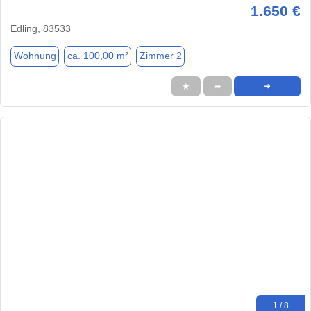
1.650 €
Edling, 83533
Wohnung
ca. 100,00 m²
Zimmer 2
★
➦
➜
1 / 8