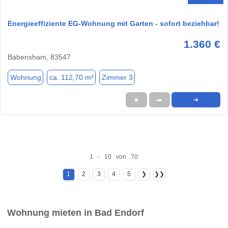
Energieeffiziente EG-Wohnung mit Garten - sofort beziehbar!
1.360 €
Babensham, 83547
Wohnung
ca. 112,70 m²
Zimmer 3
★
➦
➜
1 - 10 von 70
1
2
3
4
5
❯
❯❯
Wohnung mieten in Bad Endorf