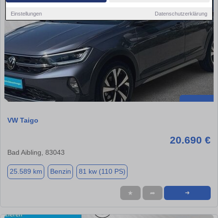
Einstellungen
Datenschutzerklärung
VW Taigo
20.690 €
Bad Aibling, 83043
25.589 km
Benzin
81 kw (110 PS)
★
➦
➜