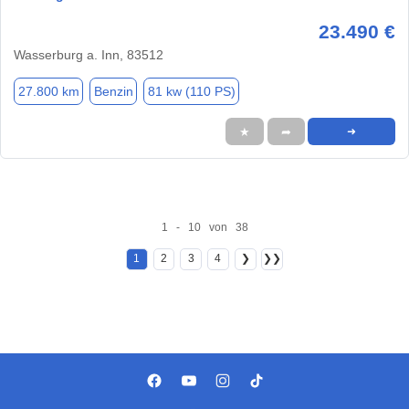
23.490 €
Wasserburg a. Inn, 83512
27.800 km
Benzin
81 kw (110 PS)
★
➦
➜
1 - 10 von 38
1
2
3
4
❯
❯❯