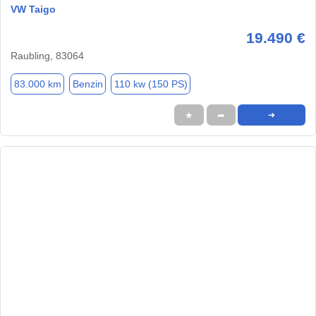
VW Taigo
19.490 €
Raubling, 83064
83.000 km
Benzin
110 kw (150 PS)
★
➦
➜