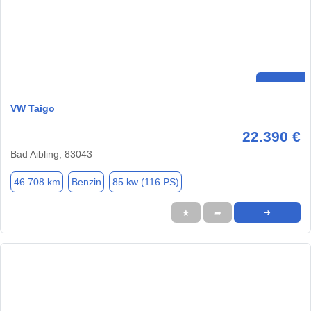
VW Taigo
22.390 €
Bad Aibling, 83043
46.708 km
Benzin
85 kw (116 PS)
★
➦
➜