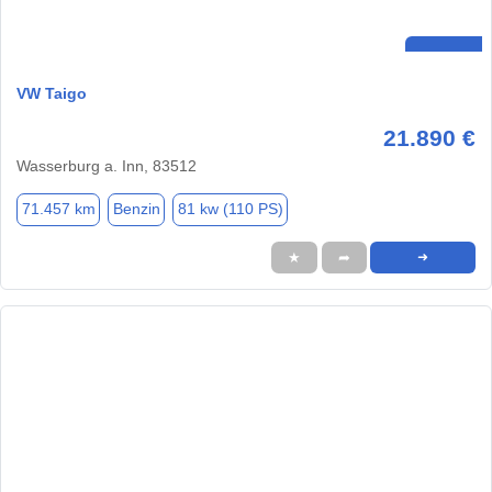
VW Taigo
21.890 €
Wasserburg a. Inn, 83512
71.457 km
Benzin
81 kw (110 PS)
★
➦
➜