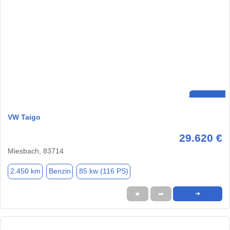
VW Taigo
29.620 €
Miesbach, 83714
2.450 km
Benzin
85 kw (116 PS)
★
➦
➜