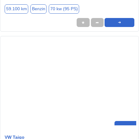
59.100 km
Benzin
70 kw (95 PS)
★
➦
➜
VW Taigo