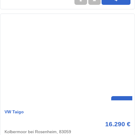
★
➦
➜
VW Taigo
16.290 €
Kolbermoor bei Rosenheim, 83059