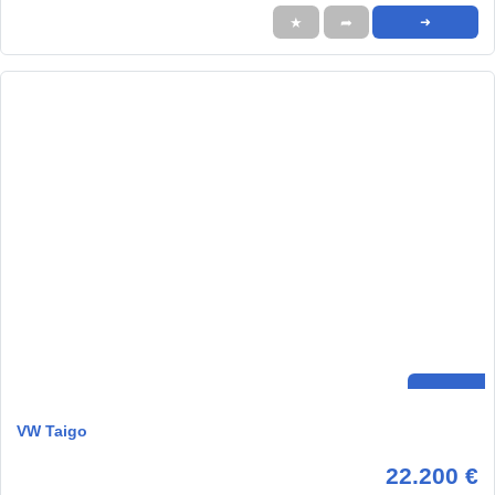
★
➦
➜
VW Taigo
22.200 €