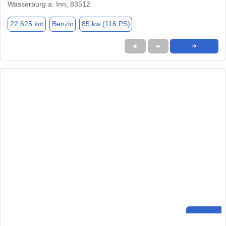
Wasserburg a. Inn, 83512
22.625 km
Benzin
85 kw (116 PS)
★
➦
➜