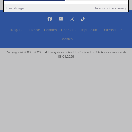
Einstellungen
Datenschutzerklärung
Ratgeber
Presse
Lokales
Über Uns
Impressum
Datenschutz
Cookies
Copyright © 2000 - 2026 | 1A Infosysteme GmbH | Content by: 1A-Anzeigenmarkt.de
08.08.2026