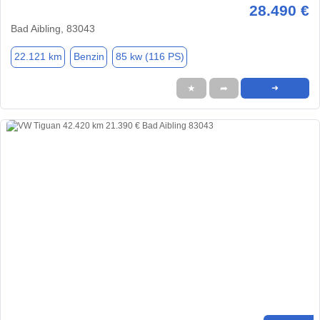
28.490 €
Bad Aibling, 83043
22.121 km
Benzin
85 kw (116 PS)
★
➦
➜