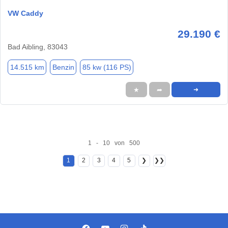
VW Caddy
29.190 €
Bad Aibling, 83043
14.515 km
Benzin
85 kw (116 PS)
★
➦
➜
1 - 10 von 500
1
2
3
4
5
❯
❯❯