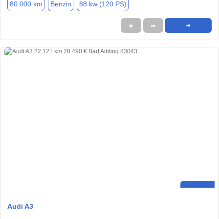
80.000 km
Benzin
88 kw (120 PS)
★
➦
➜
Audi A3