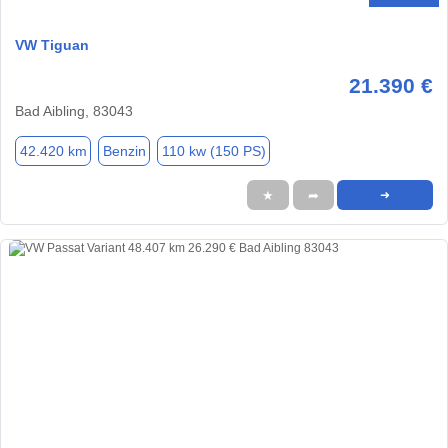
VW Tiguan
21.390 €
Bad Aibling, 83043
42.420 km
Benzin
110 kw (150 PS)
★
➦
➜