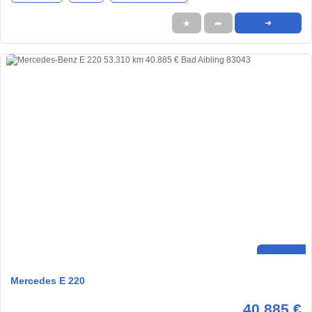
★
➦
➜
Mercedes E 220
40.885 €