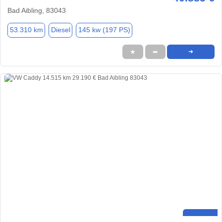
Bad Aibling, 83043
53.310 km
Diesel
145 kw (197 PS)
★
➦
➜