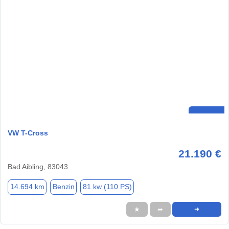
VW T-Cross
21.190 €
Bad Aibling, 83043
14.694 km
Benzin
81 kw (110 PS)
★
➦
➜