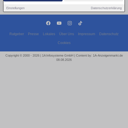
Einstellungen
Datenschutzerklärung
Ratgeber
Presse
Lokales
Über Uns
Impressum
Datenschutz
Cookies
Copyright © 2000 - 2026 | 1A Infosysteme GmbH | Content by: 1A-Anzeigenmarkt.de
08.08.2026