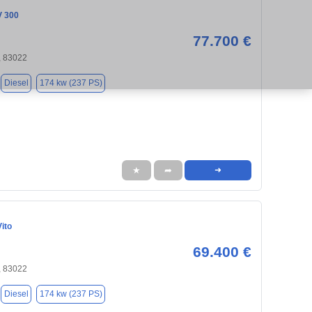
V 300
77.700 €
 83022
Diesel
174 kw (237 PS)
★
➦
➜
ito
69.400 €
 83022
Diesel
174 kw (237 PS)