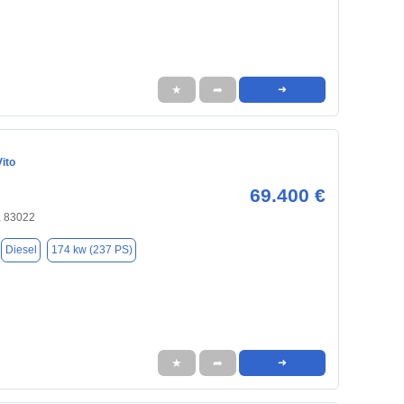
★
➦
➜
ito
69.400 €
 83022
Diesel
174 kw (237 PS)
★
➦
➜