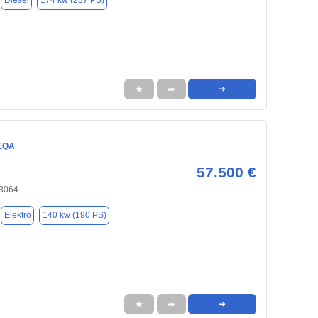
Diesel
174 kw (237 PS)
★
➦
➜
EQA
57.500 €
83064
Elektro
140 kw (190 PS)
★
➦
➜