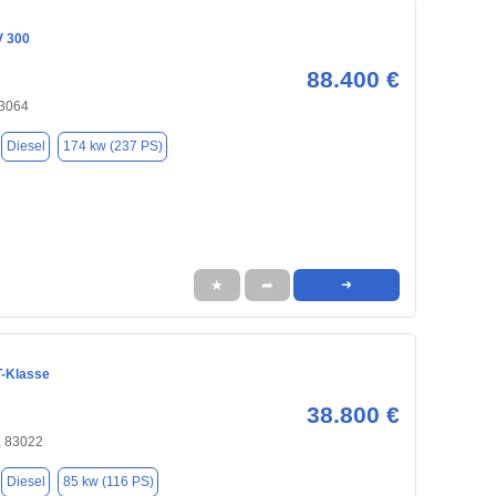
V 300
88.400 €
83064
Diesel
174 kw (237 PS)
★
➦
➜
-Klasse
38.800 €
 83022
Diesel
85 kw (116 PS)