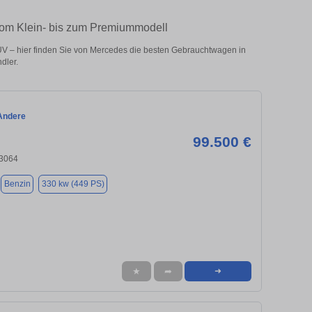
vom Klein- bis zum Premiummodell
V – hier finden Sie von Mercedes die besten Gebrauchtwagen in
dler.
Andere
99.500 €
83064
Benzin
330 kw (449 PS)
★
➦
➜