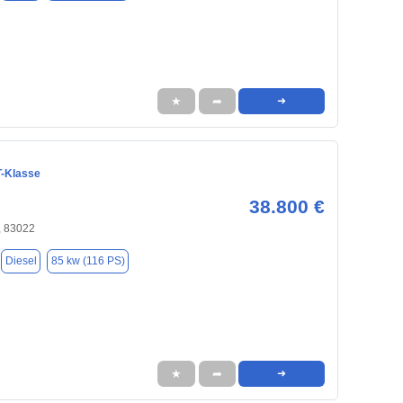
★
➦
➜
-Klasse
38.800 €
 83022
Diesel
85 kw (116 PS)
★
➦
➜