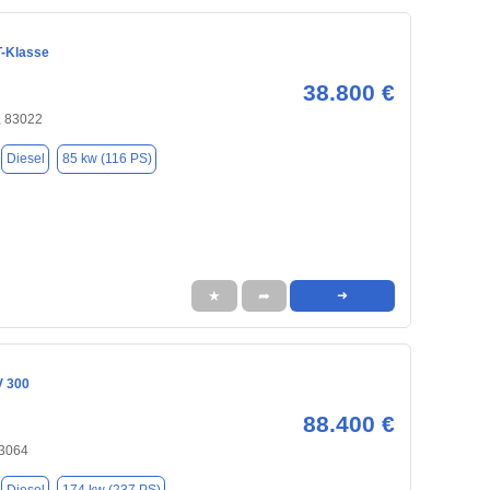
-Klasse
38.800 €
 83022
Diesel
85 kw (116 PS)
★
➦
➜
V 300
88.400 €
83064