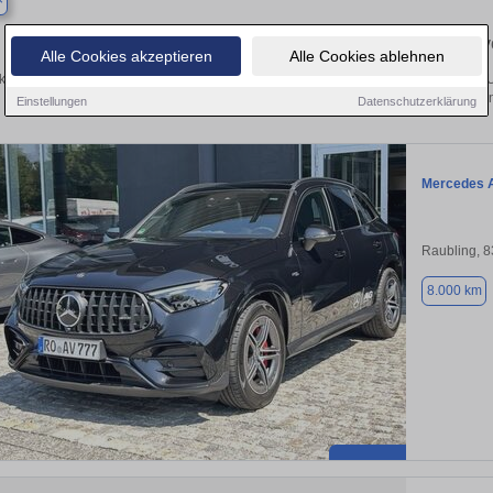
Finden Sie in Bruck Ihren gebrauchten Mercedes – 
Alle Cookies akzeptieren
Alle Cookies ablehnen
ken Sie in Bruck gebrauchte Mercedes Fahrzeuge. Von Kleinwagen bis hin zum SU
Bruck von privat und vom Hän
Einstellungen
Datenschutzerklärung
Mercedes 
Raubling, 
8.000 km