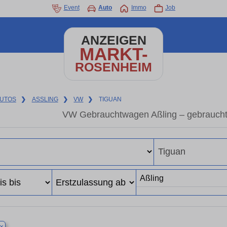
Event
Auto
Immo
Job
ANZEIGEN
MARKT-
ROSENHEIM
UTOS
❯
ASSLING
❯
VW
❯
TIGUAN
VW Gebrauchtwagen Aßling – gebrauch
×