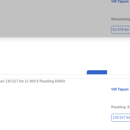
VW Tiguan
Wasserburg 
61.578 km
VW Tiguan
Raubling, 
130.527 k