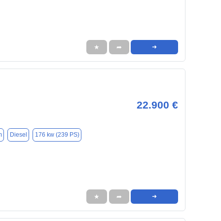
★
➦
➜
22.900 €
m
Diesel
176 kw (239 PS)
★
➦
➜