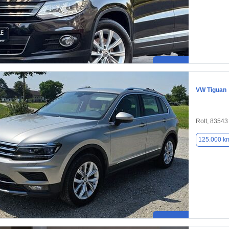
VW Tiguan
Rott, 83543
125.000 k