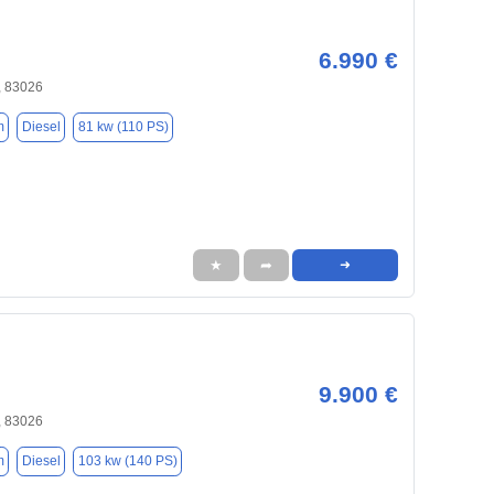
6.990 €
 83026
m
Diesel
81 kw (110 PS)
★
➦
➜
9.900 €
 83026
m
Diesel
103 kw (140 PS)