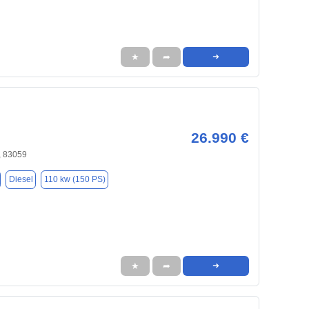
★
➦
➜
26.990 €
, 83059
Diesel
110 kw (150 PS)
★
➦
➜