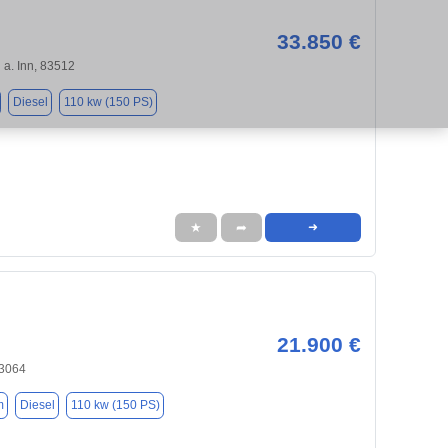
33.850 €
a. Inn, 83512
Diesel
110 kw (150 PS)
★
➦
➜
21.900 €
83064
m
Diesel
110 kw (150 PS)