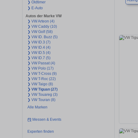
Aßling
❯ Oldtimer
❯ E-Auto
Autos der Marke VW
❯ VW Arteon (4)
❯ VW Caddy (10)
❯ VW Golf (58)
❯ VW ID. Buzz (5)
❯ VW ID.3 (7)
❯ VW ID.4 (4)
❯ VW ID.5 (4)
❯ VW ID.7 (5)
❯ VW Passat (4)
❯ VW Polo (17)
❯ VW T-Cross (9)
❯ VW T-Roc (22)
❯ VW Taigo (8)
❯ VW Tiguan (27)
❯ VW Touareg (3)
❯ VW Touran (8)
Alle Marken
Messen & Events
Experten finden