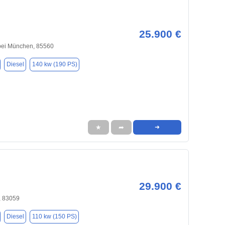
25.900 €
bei München, 85560
Diesel
140 kw (190 PS)
★
➦
➜
29.900 €
, 83059
Diesel
110 kw (150 PS)