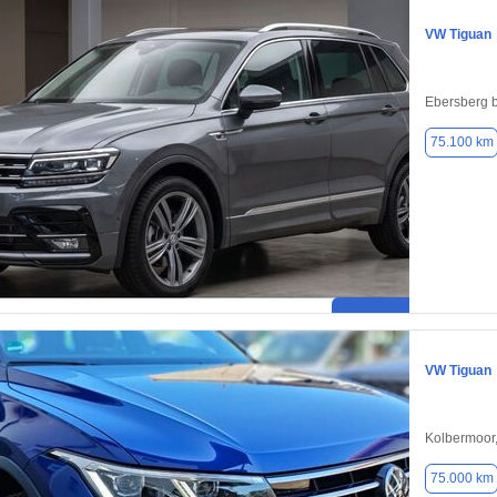
VW Tiguan
Ebersberg 
75.100 km
VW Tiguan
Kolbermoor
75.000 km