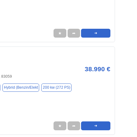
★
➦
➜
38.990 €
, 83059
Hybrid (Benzin/Elekt
200 kw (272 PS)
★
➦
➜