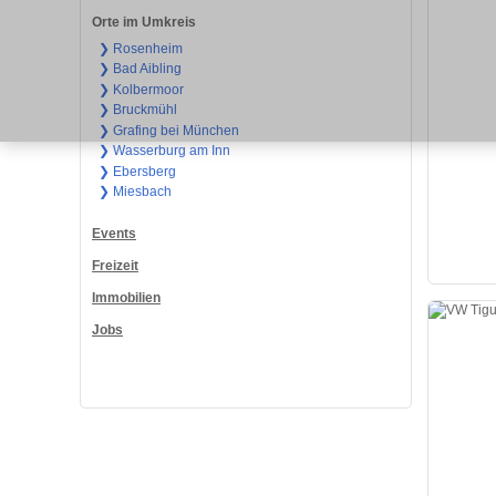
Orte im Umkreis
❯ Rosenheim
❯ Bad Aibling
❯ Kolbermoor
❯ Bruckmühl
❯ Grafing bei München
❯ Wasserburg am Inn
❯ Ebersberg
❯ Miesbach
Events
Freizeit
Immobilien
Jobs