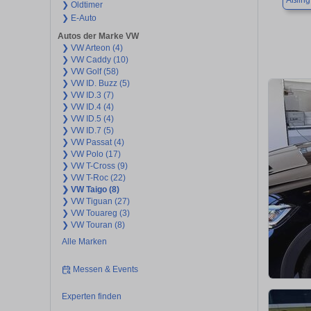
Aßling
❯ Oldtimer
❯ E-Auto
Autos der Marke VW
❯ VW Arteon (4)
❯ VW Caddy (10)
❯ VW Golf (58)
❯ VW ID. Buzz (5)
❯ VW ID.3 (7)
❯ VW ID.4 (4)
❯ VW ID.5 (4)
❯ VW ID.7 (5)
❯ VW Passat (4)
❯ VW Polo (17)
❯ VW T-Cross (9)
❯ VW T-Roc (22)
❯ VW Taigo (8)
❯ VW Tiguan (27)
❯ VW Touareg (3)
❯ VW Touran (8)
Alle Marken
Messen & Events
Experten finden