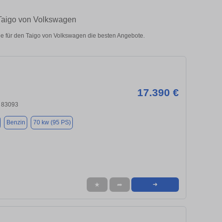
 Taigo von Volkswagen
e für den Taigo von Volkswagen die besten Angebote.
17.390 €
, 83093
Benzin
70 kw (95 PS)
★
➦
➜