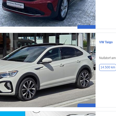
VW Taigo
Nußdorf am
14.500 km