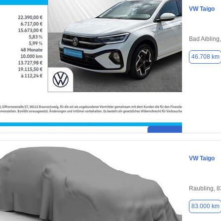
VW Taigo
Bad Aibling
46.708 km
VW Taigo
Raubling, 
83.000 km