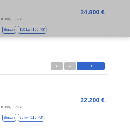
24.800 €
a. Inn, 83512
Benzin
110 kw (150 PS)
★
➦
➜
22.200 €
a. Inn, 83512
Benzin
85 kw (116 PS)