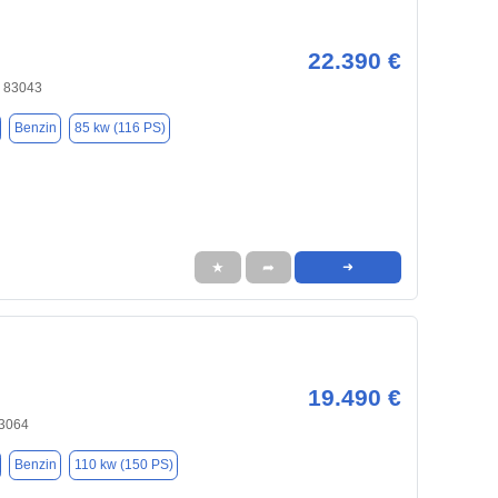
22.390 €
, 83043
Benzin
85 kw (116 PS)
★
➦
➜
19.490 €
83064
Benzin
110 kw (150 PS)