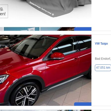
VW Taigo
Bad Endorf
47.051 km