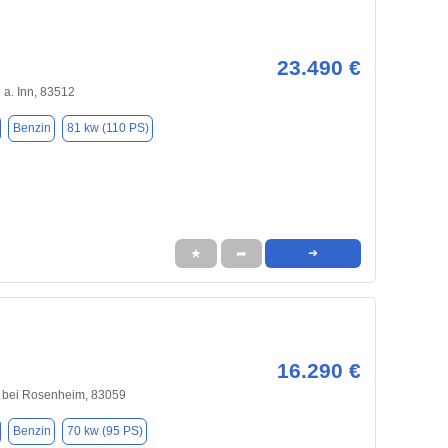
23.490 €
a. Inn, 83512
Benzin
81 kw (110 PS)
★
➦
➜
16.290 €
 bei Rosenheim, 83059
Benzin
70 kw (95 PS)