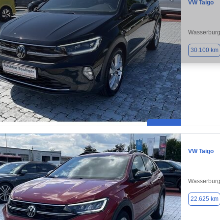
VW Taigo
Wasserburg 
30.100 km
VW Taigo
Wasserburg 
22.625 km