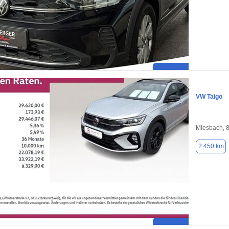
VW Taigo
Miesbach, 
2.450 km