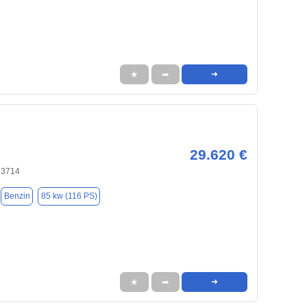
★
➦
➜
29.620 €
83714
Benzin
85 kw (116 PS)
★
➦
➜