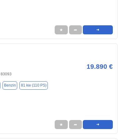
★
➦
➜
19.890 €
, 83093
Benzin
81 kw (110 PS)
★
➦
➜