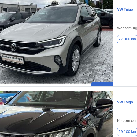
VW Taigo
Wasserburg 
27.800 km
VW Taigo
Kolbermoor
59.100 km