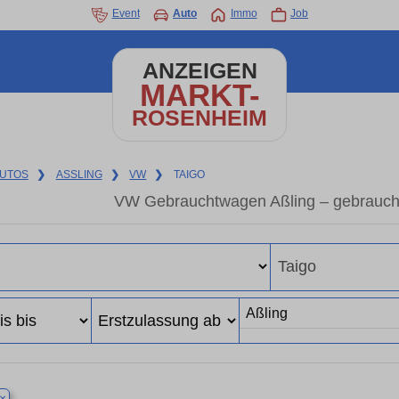
Event
Auto
Immo
Job
ANZEIGEN
MARKT-
ROSENHEIM
UTOS
❯
ASSLING
❯
VW
❯
TAIGO
VW Gebrauchtwagen Aßling – gebrauch
×