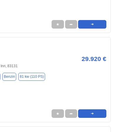
★
➦
➜
29.920 €
 Inn, 83131
Benzin
81 kw (110 PS)
★
➦
➜