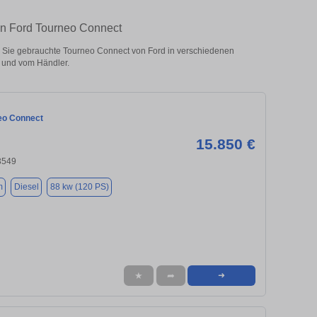
ten Ford Tourneo Connect
 Sie gebrauchte Tourneo Connect von Ford in verschiedenen
 und vom Händler.
eo Connect
15.850 €
83549
m
Diesel
88 kw (120 PS)
★
➦
➜