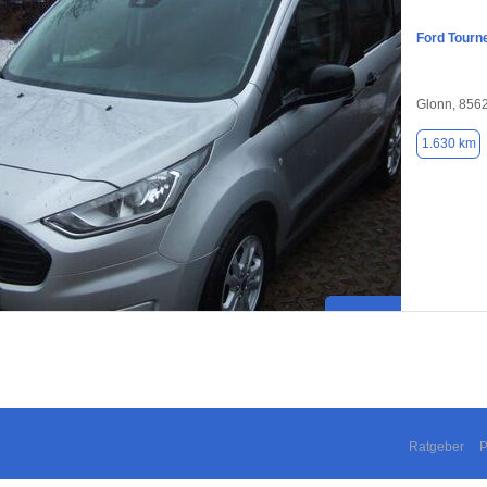
Ford Tourn
Glonn, 856
1.630 km
Ratgeber
P