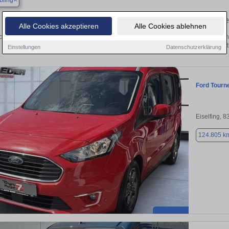
bling
Finden Sie in Bad Aibling Ihren gebrauch
Alle Cookies akzeptieren
Alle Cookies ablehnen
chen Sie in Bad Aibling einen Ford Tourneo Connect Gebrauchtwagen? Entdecken
Ausführungen und Preisklassen von privat
Einstellungen
Datenschutzerklärung
Ford Tourn
Eiselfing, 
124.805 k