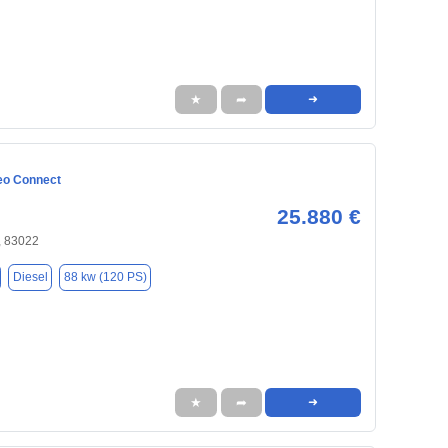
★
➦
➜
eo Connect
25.880 €
 83022
Diesel
88 kw (120 PS)
★
➦
➜