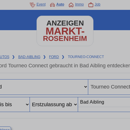
Event
Auto
Immo
Job
ANZEIGEN
MARKT-
ROSENHEIM
UTOS
❯
BAD-AIBLING
❯
FORD
❯
TOURNEO-CONNECT
ord Tourneo Connect gebraucht in Bad Aibling entdecke
×