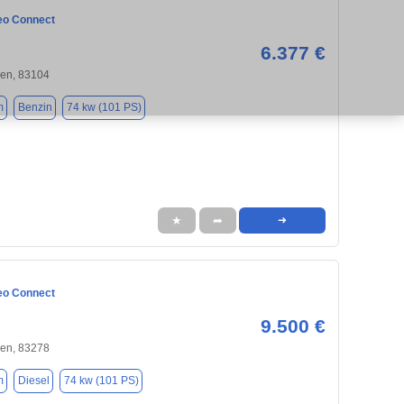
eo Connect
6.377 €
en, 83104
m
Benzin
74 kw (101 PS)
★
➦
➜
eo Connect
9.500 €
en, 83278
m
Diesel
74 kw (101 PS)