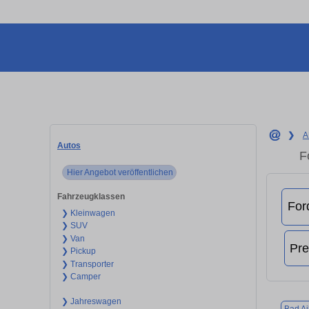
❯
A
Autos
F
Hier Angebot veröffentlichen
Fahrzeugklassen
❯ Kleinwagen
❯ SUV
❯ Van
❯ Pickup
❯ Transporter
❯ Camper
❯ Jahreswagen