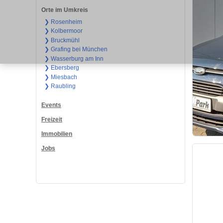
Orte im Umkreis
❯ Rosenheim
❯ Kolbermoor
❯ Bruckmühl
❯ Grafing bei München
❯ Wasserburg am Inn
❯ Ebersberg
❯ Miesbach
❯ Raubling
Events
Freizeit
Immobilien
Jobs