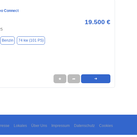
eo Connect
19.500 €
25
Benzin
74 kw (101 PS)
★
➦
➜
resse
Lokales
Über Uns
Impressum
Datenschutz
Cookies