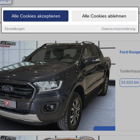
bling
Finden Sie in Bad Aibling Ihren gebr
Alle Cookies akzeptieren
Alle Cookies ablehnen
chen Sie in Bad Aibling einen Ford Ranger Gebrauchtwagen? Entdecken Sie gebr
Preisklassen von privat und vom
Einstellungen
Datenschutzerklärung
Ford Range
Tuntenhaus
54.920 km