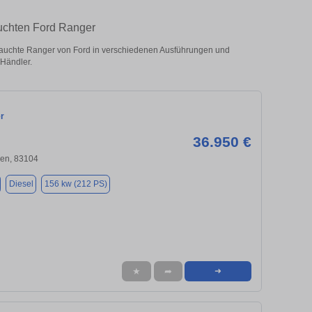
auchten Ford Ranger
auchte Ranger von Ford in verschiedenen Ausführungen und
 Händler.
r
36.950 €
en, 83104
Diesel
156 kw (212 PS)
★
➦
➜