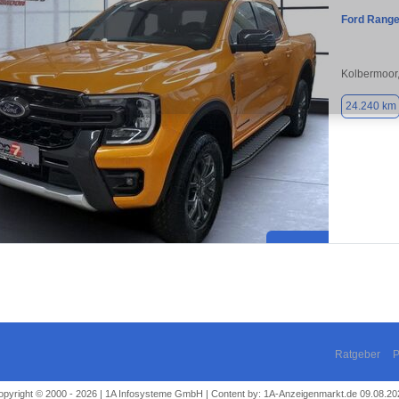
Ford Range
Kolbermoor
24.240 km
Ratgeber
P
opyright © 2000 - 2026 | 1A Infosysteme GmbH | Content by: 1A-Anzeigenmarkt.de 09.08.20