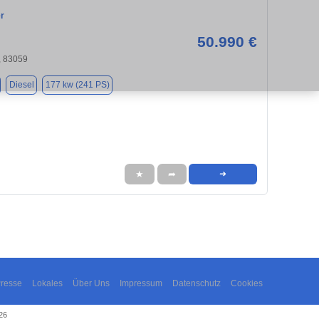
r
50.990 €
, 83059
Diesel
177 kw (241 PS)
★
➦
➜
resse
Lokales
Über Uns
Impressum
Datenschutz
Cookies
26