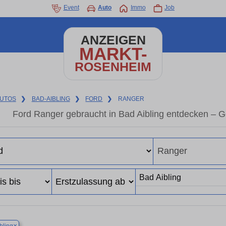
Event
Auto
Immo
Job
ANZEIGEN
MARKT-
ROSENHEIM
UTOS
❯
BAD-AIBLING
❯
FORD
❯
RANGER
Ford Ranger gebraucht in Bad Aibling entdecken – 
×