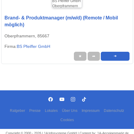
Brand- & Produktmanager (m/w/d) (Remote / Mobil
möglich)
Oberpframmern, 85667
Firma:
BS Pfeiffer GmbH
★
➦
➜
Ratgeber
Presse
Lokales
Über Uns
Impressum
Datenschutz
Cookies
Copyright © 2000 - 2026 | 1A Infosysteme GmbH | Content by: 1A-Anzeigenmarkt.de