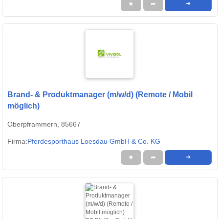
★
➦
➜
Brand- & Produktmanager (m/w/d) (Remote / Mobil
möglich)
Oberpframmern, 85667
Firma:
Pferdesporthaus Loesdau GmbH & Co. KG
★
➦
➜