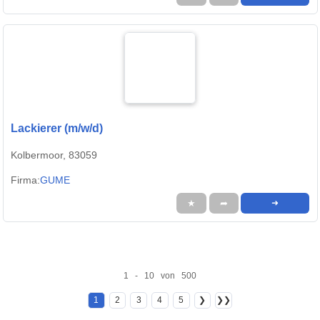
Lackierer (m/w/d)
Kolbermoor, 83059
Firma:
GUME
★
➦
➜
1 - 10 von 500
1
2
3
4
5
❯
❯❯