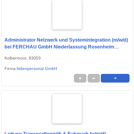
Administrator Netzwerk und Systemintegration (m/w/d)
bei FERCHAU GmbH Niederlassung Rosenheim
ausgewählt
Kolbermoor, 83059
Firma:
feltenpersonal GmbH
★
➦
➜
Leitung Transportlogistik & Fuhrpark (w/m/d)