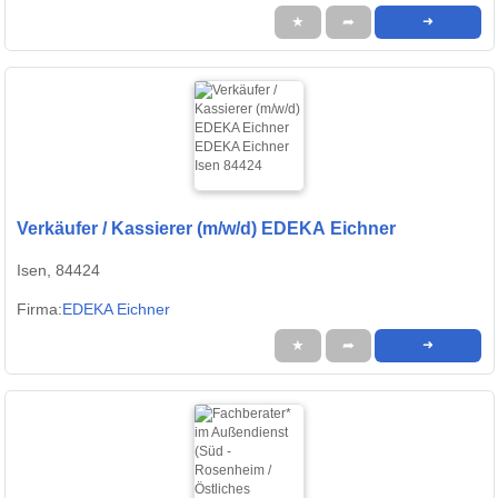
★
➦
➜
Verkäufer / Kassierer (m/w/d) EDEKA Eichner
Isen, 84424
Firma:
EDEKA Eichner
★
➦
➜