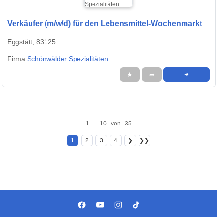
Verkäufer (m/w/d) für den Lebensmittel-Wochenmarkt
Eggstätt, 83125
Firma:
Schönwälder Spezialitäten
★
➦
➜
1 - 10 von 35
1
2
3
4
❯
❯❯