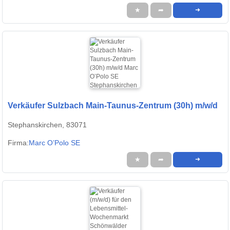
★
➦
➜
Verkäufer Sulzbach Main-Taunus-Zentrum (30h) m/w/d
Stephanskirchen, 83071
Firma:
Marc O’Polo SE
★
➦
➜