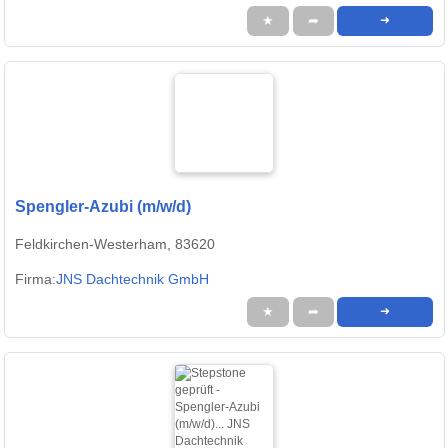
★
➦
➜
Spengler-Azubi (m/w/d)
Feldkirchen-Westerham, 83620
Firma:
JNS Dachtechnik GmbH
★
➦
➜