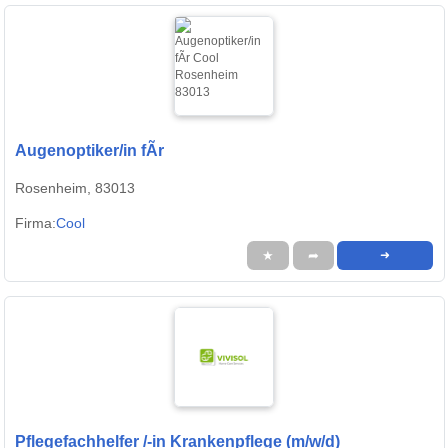
Augenoptiker/in fÃr
Rosenheim, 83013
Firma:
Cool
★
➦
➜
Pflegefachhelfer /-in Krankenpflege (m/w/d)