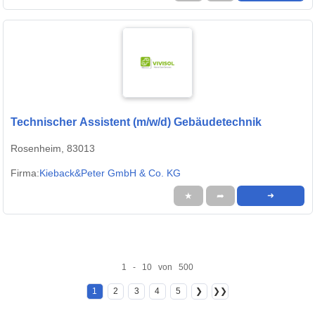
Technischer Assistent (m/w/d) Gebäudetechnik
Rosenheim, 83013
Firma:
Kieback&Peter GmbH & Co. KG
★
➦
➜
1 - 10 von 500
1
2
3
4
5
❯
❯❯