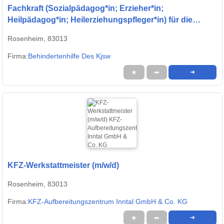
Fachkraft (Sozialpädagog*in; Erzieher*in;
Heilpädagog*in; Heilerziehungspfleger*in) für die
Behindertenhilfe
Rosenheim, 83013
Firma:
Behindertenhilfe Des Kjsw
★
➦
➜
KFZ-Werkstattmeister (m/w/d)
Rosenheim, 83013
Firma:
KFZ-Aufbereitungszentrum Inntal GmbH & Co. KG
★
➦
➜