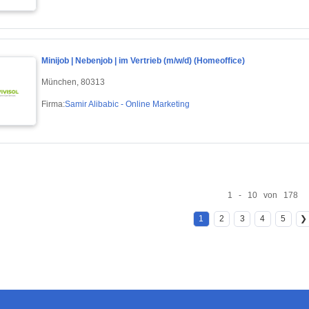
Minijob | Nebenjob | im Vertrieb (m/w/d) (Homeoffice)
München, 80313
Firma:
Samir Alibabic - Online Marketing
1 - 10 von 178
1
2
3
4
5
❯