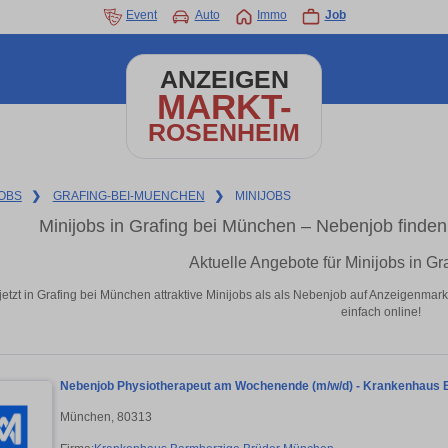
Event
Auto
Immo
Job
ANZEIGEN
MARKT-
ROSENHEIM
OBS
❯
GRAFING-BEI-MUENCHEN
❯
MINIJOBS
Minijobs in Grafing bei München – Nebenjob find
Aktuelle Angebote für Minijobs in G
jetzt in Grafing bei München attraktive Minijobs als als Nebenjob auf Anzeigenm
einfach online!
Nebenjob Physiotherapeut am Wochenende (m/w/d) - Krankenhaus
München, 80313