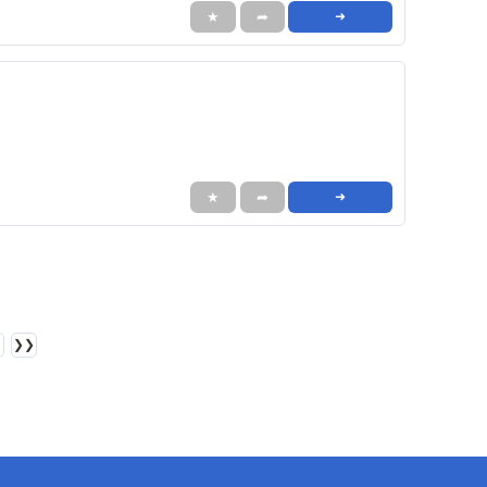
★
➦
➜
★
➦
➜
❯❯