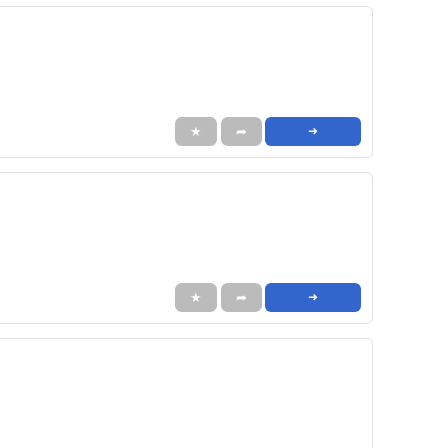
★
➦
➜
★
➦
➜