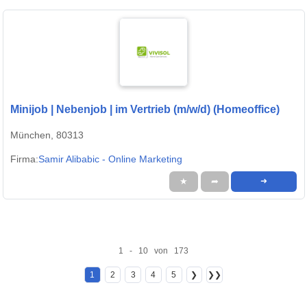
Minijob | Nebenjob | im Vertrieb (m/w/d) (Homeoffice)
München, 80313
Firma:
Samir Alibabic - Online Marketing
★
➦
➜
1 - 10 von 173
1
2
3
4
5
❯
❯❯