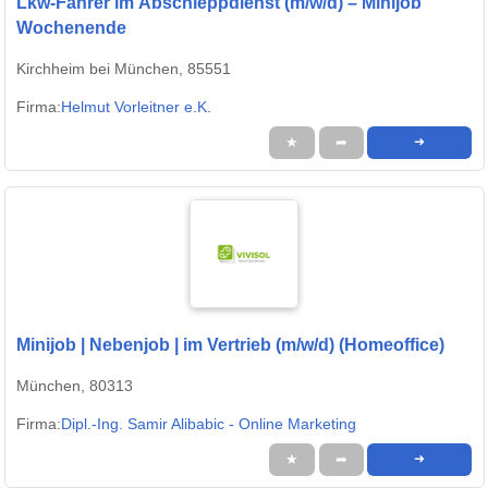
Lkw-Fahrer im Abschleppdienst (m/w/d) – Minijob
Wochenende
Kirchheim bei München, 85551
Firma:
Helmut Vorleitner e.K.
★
➦
➜
Minijob | Nebenjob | im Vertrieb (m/w/d) (Homeoffice)
München, 80313
Firma:
Dipl.-Ing. Samir Alibabic - Online Marketing
★
➦
➜