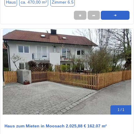
Haus
ca. 470,00 m²
Zimmer 6.5
★
➦
➜
1 / 1
Haus zum Mieten in Moosach 2.025,88 € 162.07 m²