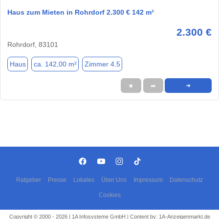
Haus zum Mieten in Rohrdorf 2.300 € 142 m²
2.300 €
Rohrdorf, 83101
Haus
ca. 142,00 m²
Zimmer 4.5
★
➦
➜
Ratgeber
Presse
Lokales
Über Uns
Impressum
Datenschutz
Cookies
Copyright © 2000 - 2026 | 1A Infosysteme GmbH | Content by: 1A-Anzeigenmarkt.de