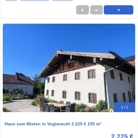
★
➦
➜
1 / 1
Haus zum Mieten in Vogtareuth 2.225 € 155 m²
2.225 €