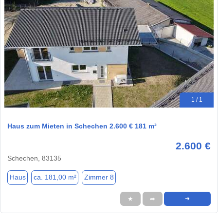
1 / 1
Haus zum Mieten in Schechen 2.600 € 181 m²
2.600 €
Schechen, 83135
Haus
ca. 181,00 m²
Zimmer 8
★
➦
➜