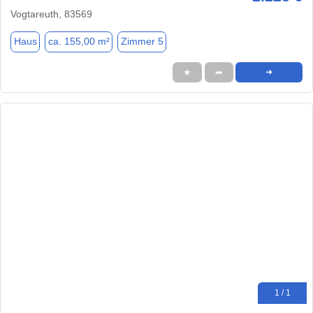
Vogtareuth, 83569
Haus
ca. 155,00 m²
Zimmer 5
★
➦
➜
1 / 1