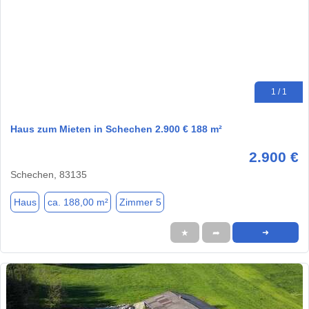
1 / 1
Haus zum Mieten in Schechen 2.900 € 188 m²
2.900 €
Schechen, 83135
Haus
ca. 188,00 m²
Zimmer 5
★
➦
➜