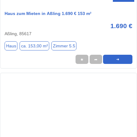
Haus zum Mieten in Aßling 1.690 € 153 m²
1.690 €
Aßling, 85617
Haus
ca. 153,00 m²
Zimmer 5.5
★
➦
➜