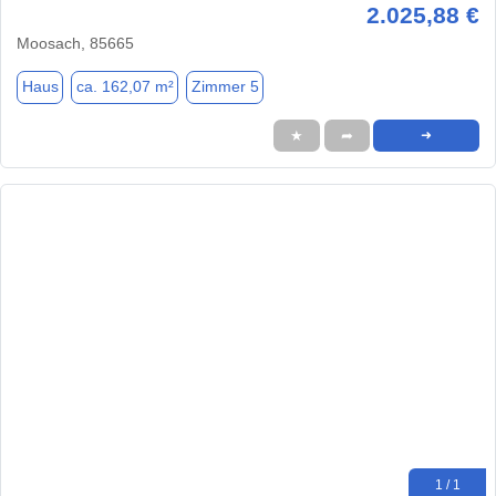
2.025,88 €
Moosach, 85665
Haus
ca. 162,07 m²
Zimmer 5
★
➦
➜
1 / 1