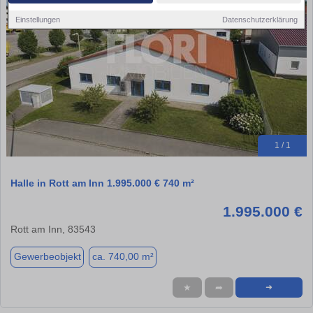
Einstellungen
Datenschutzerklärung
1 / 1
Halle in Rott am Inn 1.995.000 € 740 m²
1.995.000 €
Rott am Inn, 83543
Gewerbeobjekt
ca. 740,00 m²
★
➦
➜