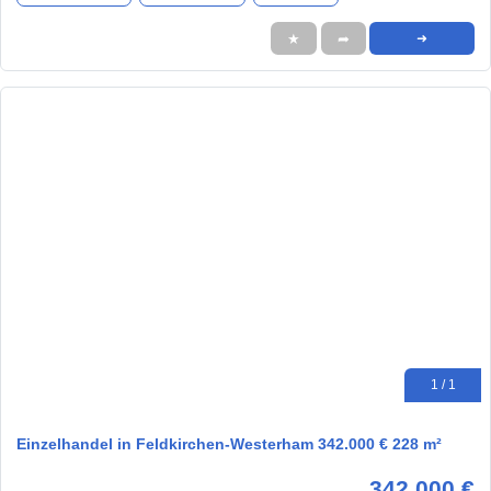
★
➦
➜
1 / 1
Einzelhandel in Feldkirchen-Westerham 342.000 € 228 m²
342.000 €