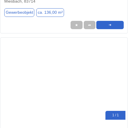
Miesbach, 83714
Gewerbeobjekt
ca. 136,00 m²
★
➦
➜
1 / 1