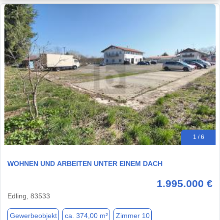
1 / 6
WOHNEN UND ARBEITEN UNTER EINEM DACH
1.995.000 €
Edling, 83533
Gewerbeobjekt
ca. 374,00 m²
Zimmer 10