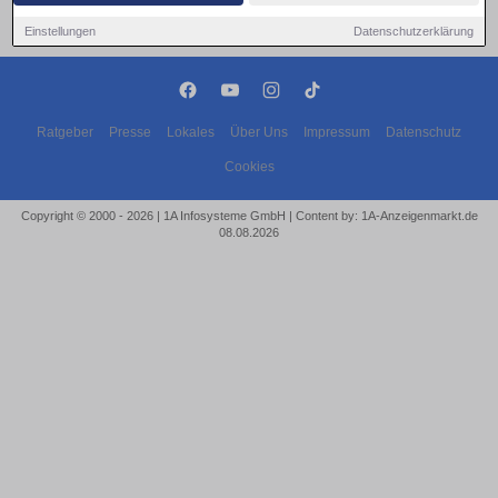
Einstellungen
Datenschutzerklärung
Ratgeber
Presse
Lokales
Über Uns
Impressum
Datenschutz
Cookies
Copyright © 2000 - 2026 | 1A Infosysteme GmbH | Content by: 1A-Anzeigenmarkt.de
08.08.2026