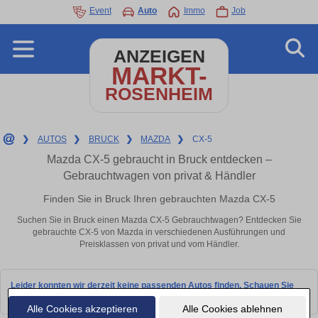
Event
Auto
Immo
Job
ANZEIGEN
MARKT-
ROSENHEIM
❯
AUTOS
❯
BRUCK
❯
MAZDA
❯
CX-5
Mazda CX-5 gebraucht in Bruck entdecken –
Gebrauchtwagen von privat & Händler
Finden Sie in Bruck Ihren gebrauchten Mazda CX-5
Suchen Sie in Bruck einen Mazda CX-5 Gebrauchtwagen? Entdecken Sie
gebrauchte CX-5 von Mazda in verschiedenen Ausführungen und
Preisklassen von privat und vom Händler.
Leider konnten wir derzeit keine passenden Autos finden. Schauen Sie
bald wieder vorbei!
Alle Cookies akzeptieren
Alle Cookies ablehnen