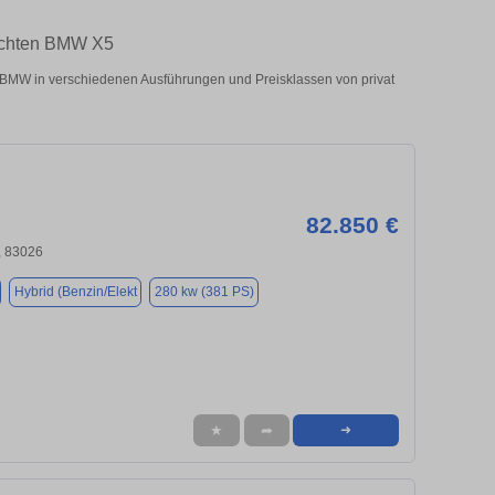
auchten BMW X5
MW in verschiedenen Ausführungen und Preisklassen von privat
82.850 €
 83026
Hybrid (Benzin/Elekt
280 kw (381 PS)
★
➦
➜