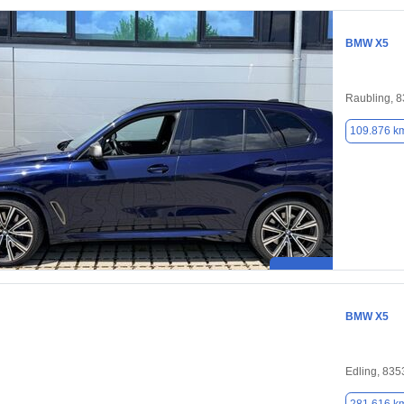
BMW X5
Raubling, 
109.876 k
BMW X5
Edling, 835