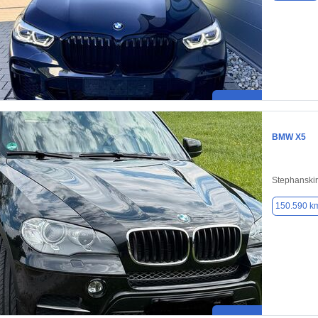
BMW X5
Stephanski
150.590 k