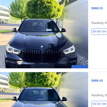
BMW X5
Raubling, 
59.847 km
BMW X5
Raubling, 
54.547 km