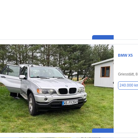
BMW X5
Griesstätt, 
240.000 k