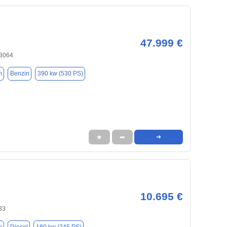
47.999 €
83064
m
Benzin
390 kw (530 PS)
★
➦
➜
10.695 €
33