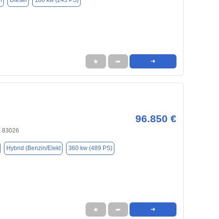
m
Diesel
180 kw (245 PS)
★
➦
➜
96.850 €
 83026
Hybrid (Benzin/Elekt
360 kw (489 PS)
★
➦
➜