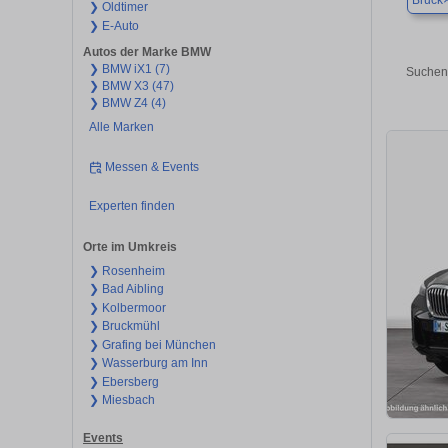
Bruck
❯ Oldtimer
❯ E-Auto
Autos der Marke BMW
❯ BMW iX1 (7)
Suchen 
❯ BMW X3 (47)
❯ BMW Z4 (4)
Alle Marken
Messen & Events
Experten finden
Orte im Umkreis
❯ Rosenheim
❯ Bad Aibling
❯ Kolbermoor
❯ Bruckmühl
❯ Grafing bei München
❯ Wasserburg am Inn
❯ Ebersberg
❯ Miesbach
Events