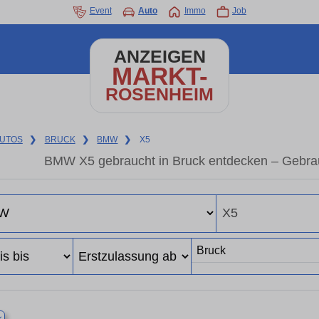
Event
Auto
Immo
Job
ANZEIGEN
MARKT-
ROSENHEIM
UTOS
❯
BRUCK
❯
BMW
❯
X5
BMW X5 gebraucht in Bruck entdecken – Gebrau
×