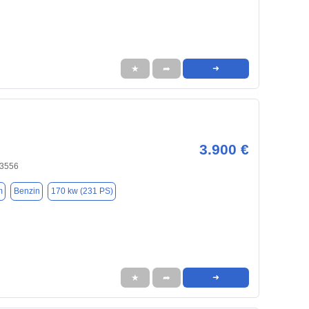
★
➦
➜
3.900 €
83556
m
Benzin
170 kw (231 PS)
★
➦
➜