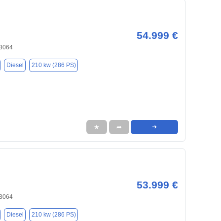
54.999 €
83064
Diesel
210 kw (286 PS)
★
➦
➜
53.999 €
83064
Diesel
210 kw (286 PS)