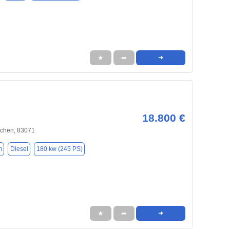
★
➦
➜
18.800 €
rchen, 83071
m
Diesel
180 kw (245 PS)
★
➦
➜