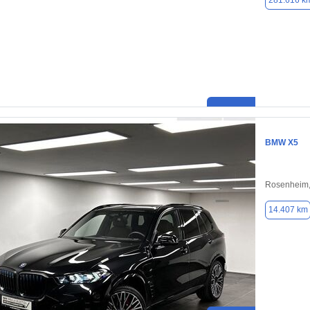
281.616 k
BMW X5
Rosenheim,
14.407 km