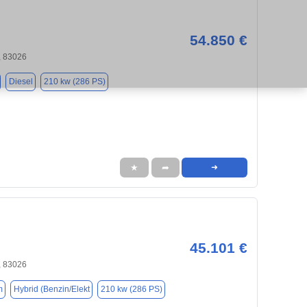
54.850 €
 83026
Diesel
210 kw (286 PS)
★
➦
➜
45.101 €
 83026
m
Hybrid (Benzin/Elekt
210 kw (286 PS)