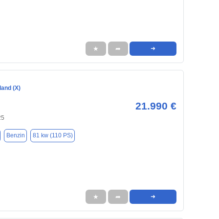
★
➦
➜
land (X)
21.990 €
25
Benzin
81 kw (110 PS)
★
➦
➜