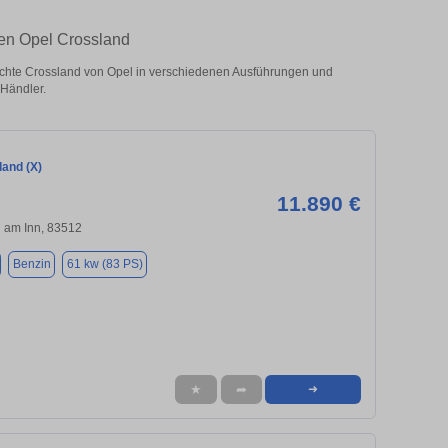
ten Opel Crossland
chte Crossland von Opel in verschiedenen Ausführungen und
 Händler.
land (X)
11.890 €
 am Inn, 83512
Benzin
61 kw (83 PS)
★
➦
➜