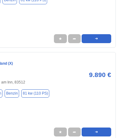
Benzin
81 kw (110 PS)
★
➦
➜
land (X)
9.890 €
 am Inn, 83512
m
Benzin
81 kw (110 PS)
★
➦
➜