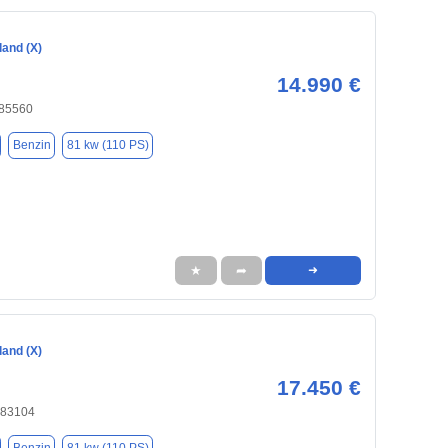
land (X)
14.990 €
 85560
Benzin
81 kw (110 PS)
★
➦
➜
land (X)
17.450 €
 83104