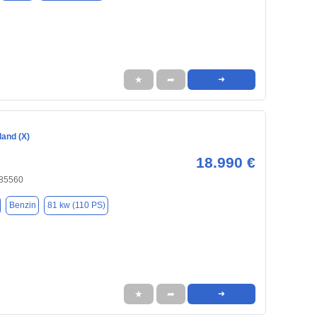
★
➦
➜
land (X)
18.990 €
 85560
Benzin
81 kw (110 PS)
★
➦
➜