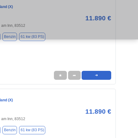
land (X)
11.890 €
 am Inn, 83512
Benzin
61 kw (83 PS)
★
➦
➜
land (X)
11.890 €
 am Inn, 83512
Benzin
61 kw (83 PS)