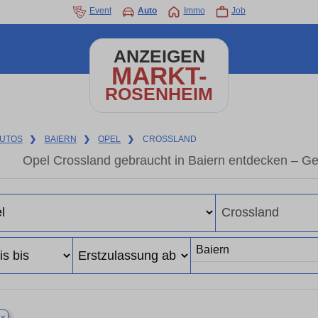
Event
Auto
Immo
Job
ANZEIGEN
MARKT-
ROSENHEIM
UTOS
❯
BAIERN
❯
OPEL
❯
CROSSLAND
Opel Crossland gebraucht in Baiern entdecken – G
×