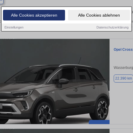
Finden Sie in Baiern Ihren gebrauch
Alle Cookies akzeptieren
Alle Cookies ablehnen
hen Sie in Baiern einen Opel Crossland Gebrauchtwagen? Entdecken Sie gebrau
Preisklassen von privat und vom
Einstellungen
Datenschutzerklärung
Opel Cross
Wasserburg
22.390 km