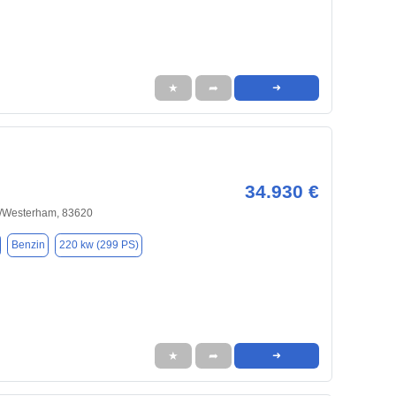
★
➦
➜
34.930 €
n/Westerham, 83620
Benzin
220 kw (299 PS)
★
➦
➜