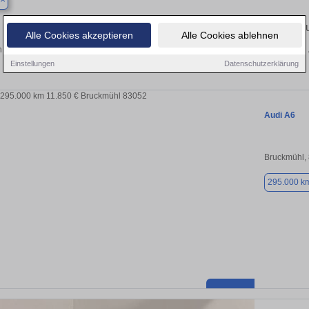
Finden Sie in Baiern Ihren gebra
Alle Cookies akzeptieren
Alle Cookies ablehnen
 Sie in Baiern einen Audi A6 Gebrauchtwagen? Entdecken Sie gebrauchte A6 von A
und vom Händler.
Einstellungen
Datenschutzerklärung
Audi A6
Bruckmühl,
295.000 k