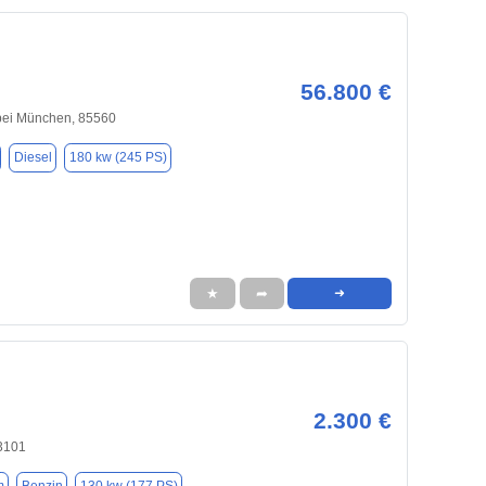
56.800 €
bei München, 85560
Diesel
180 kw (245 PS)
★
➦
➜
2.300 €
83101