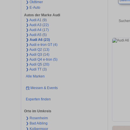
Baiern
❯ Oldtimer
❯ E-Auto
Autos der Marke Audi
❯ Audi A1 (9)
Suchen
❯ Audi A3 (22)
❯ Audi A4 (17)
❯ Audi A5 (5)
❯ Audi A6 (23)
❯ Audi e-tron GT (4)
❯ Audi Q2 (13)
❯ Audi Q3 (14)
❯ Audi Q4 e-tron (5)
❯ Audi Q5 (20)
❯ Audi TT (3)
Alle Marken
Messen & Events
Experten finden
Orte im Umkreis
❯ Rosenheim
❯ Bad Aibling
❯ Kolbermoor