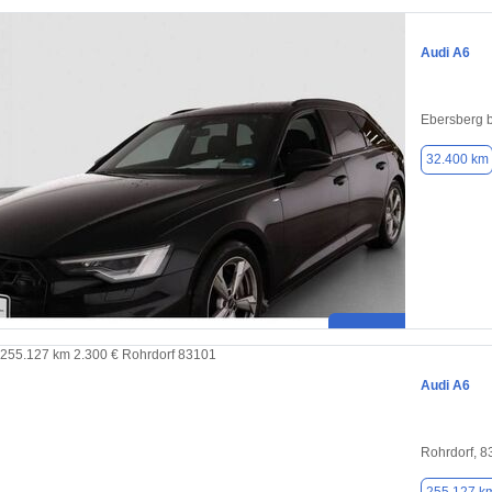
Audi A6
Ebersberg 
32.400 km
Audi A6
Rohrdorf, 