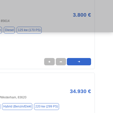
3.800 €
, 85614
m
Diesel
125 kw (170 PS)
★
➦
➜
34.930 €
n/Westerham, 83620
Hybrid (Benzin/Elekt
220 kw (299 PS)