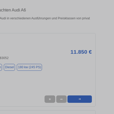
uchten Audi A6
udi in verschiedenen Ausführungen und Preisklassen von privat
11.850 €
 83052
m
Diesel
180 kw (245 PS)
★
➦
➜