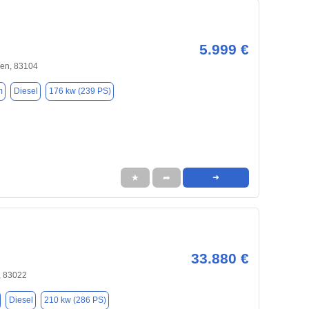
5.999 €
en, 83104
m
Diesel
176 kw (239 PS)
★
➦
➜
33.880 €
 83022
Diesel
210 kw (286 PS)