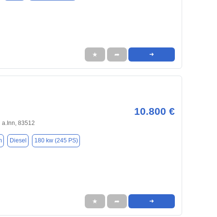
★
➦
➜
10.800 €
 a.Inn, 83512
m
Diesel
180 kw (245 PS)
★
➦
➜