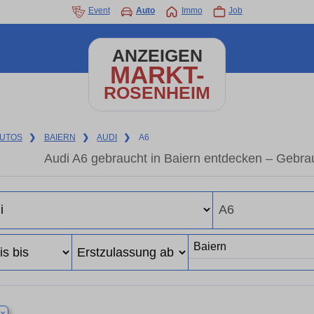
Event
Auto
Immo
Job
ANZEIGEN
MARKT-
ROSENHEIM
UTOS
❯
BAIERN
❯
AUDI
❯
A6
Audi A6 gebraucht in Baiern entdecken – Gebra
×