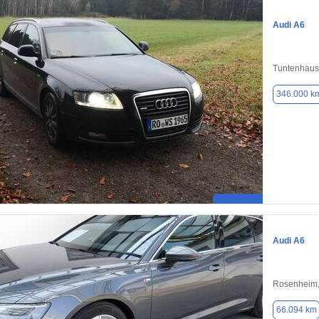
Audi A6
Tuntenhaus
346.000 k
Audi A6
Rosenheim,
66.094 km