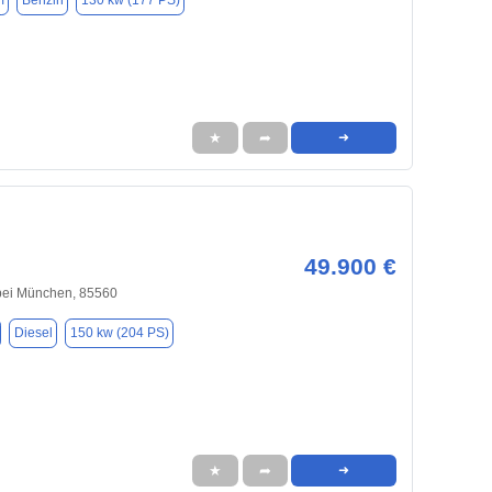
m
Benzin
130 kw (177 PS)
★
➦
➜
49.900 €
bei München, 85560
Diesel
150 kw (204 PS)
★
➦
➜