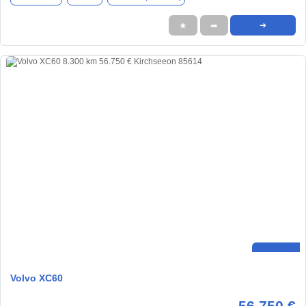
★
➦
➜
Volvo XC60
56.750 €