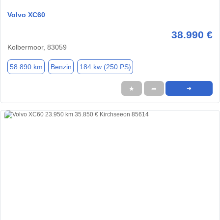
Volvo XC60
38.990 €
Kolbermoor, 83059
58.890 km
Benzin
184 kw (250 PS)
★
➦
➜