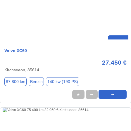
Volvo XC60
27.450 €
Kirchseeon, 85614
87.800 km
Benzin
140 kw (190 PS)
★
➦
➜