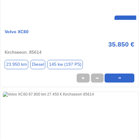
Volvo XC60
35.850 €
Kirchseeon, 85614
23.950 km
Diesel
145 kw (197 PS)
★
➦
➜