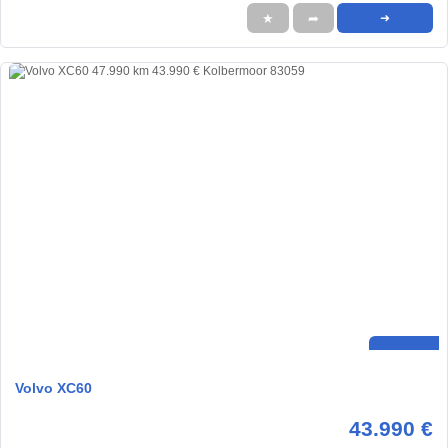
★
➦
➜
Volvo XC60
43.990 €