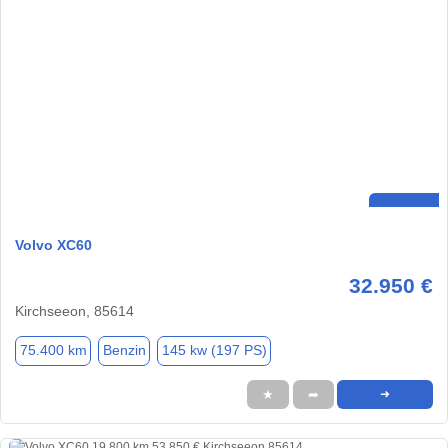
Volvo XC60
32.950 €
Kirchseeon, 85614
75.400 km
Benzin
145 kw (197 PS)
★
➦
➜