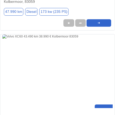
Kolbermoor, 83059
47.990 km
Diesel
173 kw (235 PS)
★
➦
➜