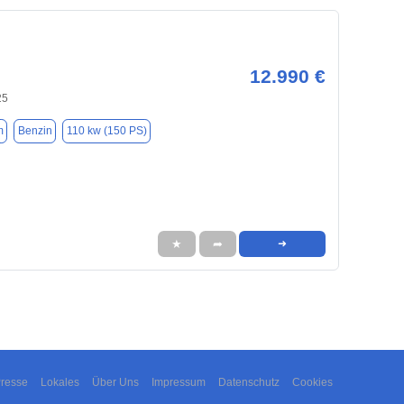
12.990 €
25
m
Benzin
110 kw (150 PS)
★
➦
➜
resse
Lokales
Über Uns
Impressum
Datenschutz
Cookies