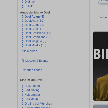
Aßling
❯ Oldtimer
❯ E-Auto
Autos der Marke Opel
❯ Opel Adam (5)
Suchen
❯ Opel Astra (10)
❯ Opel Combo (3)
❯ Opel Corsa (19)
❯ Opel Crossland (13)
❯ Opel Grandland (10)
❯ Opel Insignia (3)
❯ Opel Mokka (10)
Alle Marken
Messen & Events
Experten finden
Orte im Umkreis
❯ Rosenheim
❯ Bad Aibling
❯ Kolbermoor
❯ Bruckmühl
❯ Grafing bei München