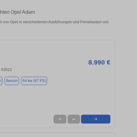
uchten Opel Adam
 von Opel in verschiedenen Ausführungen und Preisklassen von
8.990 €
 83022
m
Benzin
64 kw (87 PS)
★
➦
➜