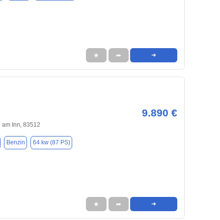
★
➦
➜
9.890 €
 am Inn, 83512
Benzin
64 kw (87 PS)
★
➦
➜