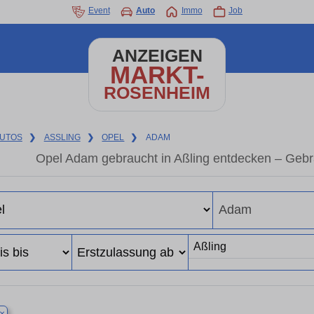
Event
Auto
Immo
Job
ANZEIGEN
MARKT-
ROSENHEIM
UTOS
❯
ASSLING
❯
OPEL
❯
ADAM
Opel Adam gebraucht in Aßling entdecken – Gebr
×