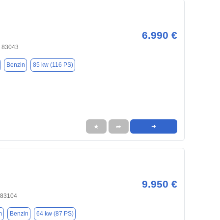
6.990 €
, 83043
Benzin
85 kw (116 PS)
★
➦
➜
9.950 €
 83104
m
Benzin
64 kw (87 PS)