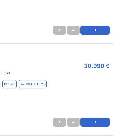
★
➦
➜
10.990 €
 85560
Benzin
74 kw (101 PS)
★
➦
➜