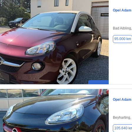
Opel Adam
Bad Aibling
95.000 km
Opel Adam
Beyharting,
105.640 k