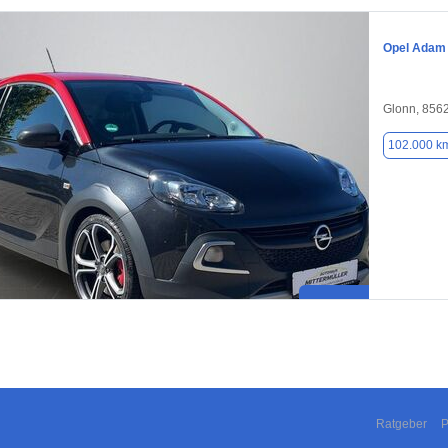
Opel Adam
Glonn, 856
102.000 k
Ratgeber
P