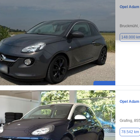
Opel Adam
Bruckmühl,
148.000 k
Opel Adam
Grafing, 85
78.542 km