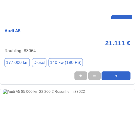
Audi A5
21.111 €
Raubling, 83064
177.000 km
Diesel
140 kw (190 PS)
★
➦
➜