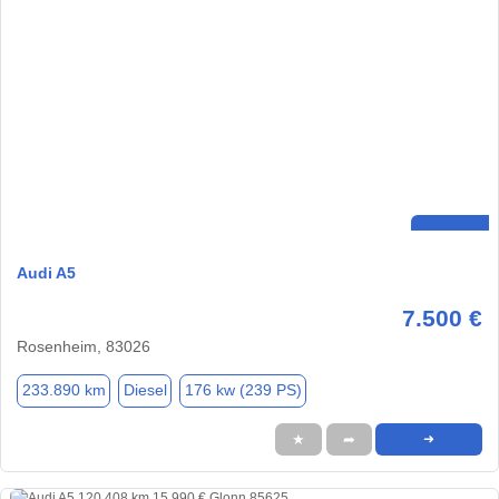
Audi A5
7.500 €
Rosenheim, 83026
233.890 km
Diesel
176 kw (239 PS)
★
➦
➜