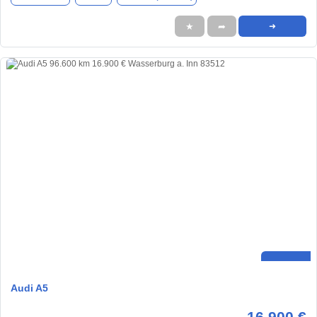
★
➦
➜
Audi A5
16.900 €