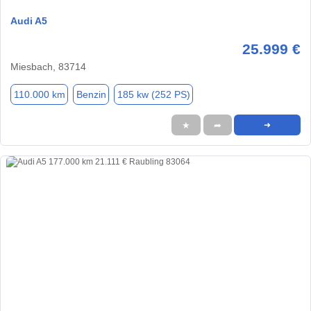
Audi A5
25.999 €
Miesbach, 83714
110.000 km
Benzin
185 kw (252 PS)
★
➦
➜