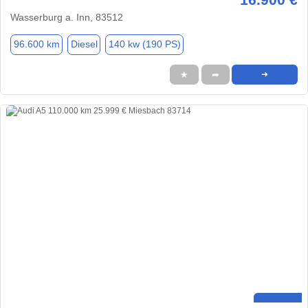
Wasserburg a. Inn, 83512
96.600 km
Diesel
140 kw (190 PS)
★
➦
➜