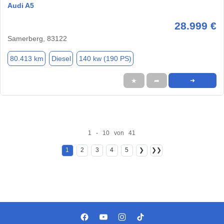
Audi A5
28.999 €
Samerberg, 83122
80.413 km
Diesel
140 kw (190 PS)
★
➦
➜
1 - 10 von 41
1
2
3
4
5
❯
❯❯