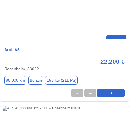
Audi A5
22.200 €
Rosenheim, 83022
85.000 km
Benzin
155 kw (211 PS)
★
➦
➜