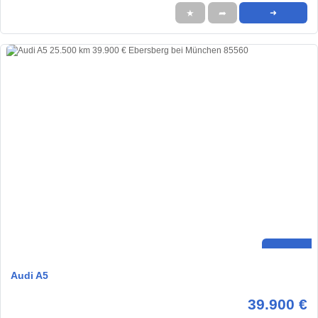
★
➦
➜
Audi A5
39.900 €