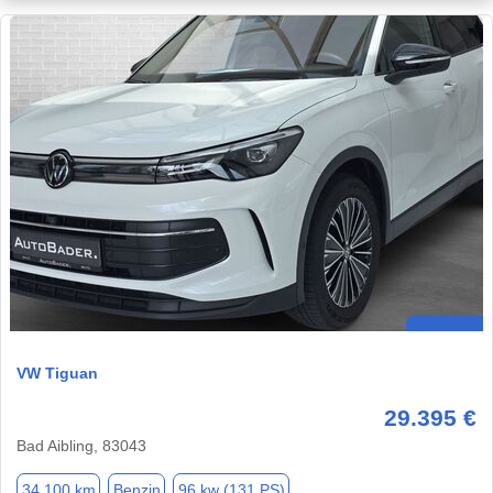
VW Tiguan
29.395 €
Bad Aibling, 83043
34.100 km
Benzin
96 kw (131 PS)