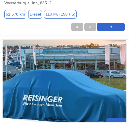
Wasserburg a. Inn, 83512
61.578 km
Diesel
110 kw (150 PS)
★
➦
➜