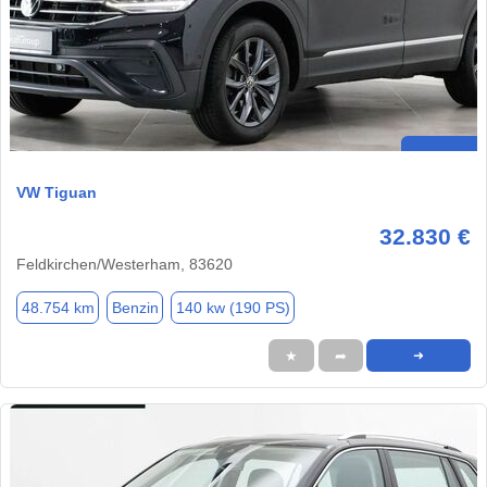
VW Tiguan
32.830 €
Feldkirchen/Westerham, 83620
48.754 km
Benzin
140 kw (190 PS)
★
➦
➜