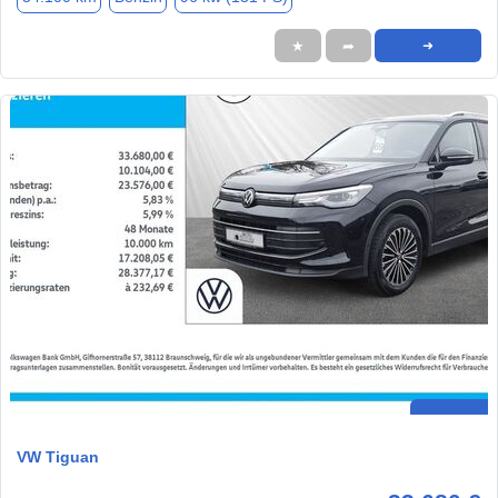
★
➦
➜
VW Tiguan