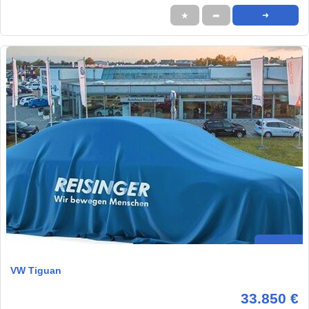
★
➦
➜
VW Tiguan
33.850 €