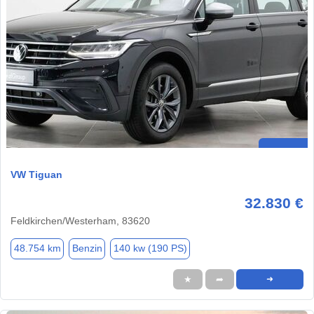
VW Tiguan
32.830 €
Feldkirchen/Westerham, 83620
48.754 km
Benzin
140 kw (190 PS)
★
➦
➜