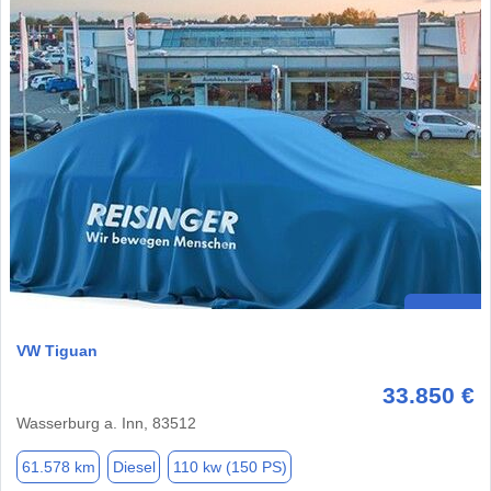
VW Tiguan
33.850 €
Wasserburg a. Inn, 83512
61.578 km
Diesel
110 kw (150 PS)