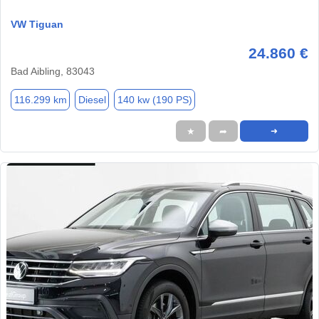
VW Tiguan
24.860 €
Bad Aibling, 83043
116.299 km
Diesel
140 kw (190 PS)
★
➦
➜