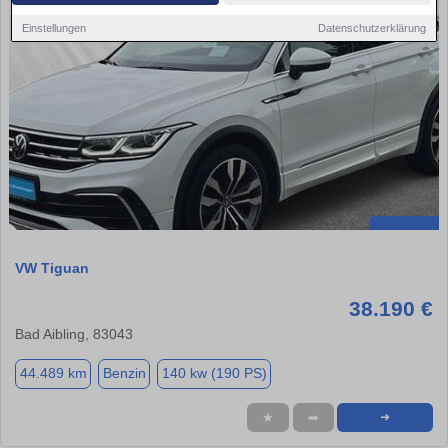
Einstellungen
Datenschutzerklärung
VW Tiguan
38.190 €
Bad Aibling, 83043
44.489 km
Benzin
140 kw (190 PS)
★
➦
➜