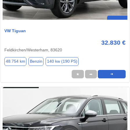
VW Tiguan
32.830 €
Feldkirchen/Westerham, 83620
48.754 km
Benzin
140 kw (190 PS)
★
➦
➜