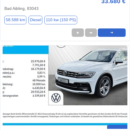
33.680 €
Bad Aibling, 83043
58.588 km
Diesel
110 kw (150 PS)
★
➦
➜