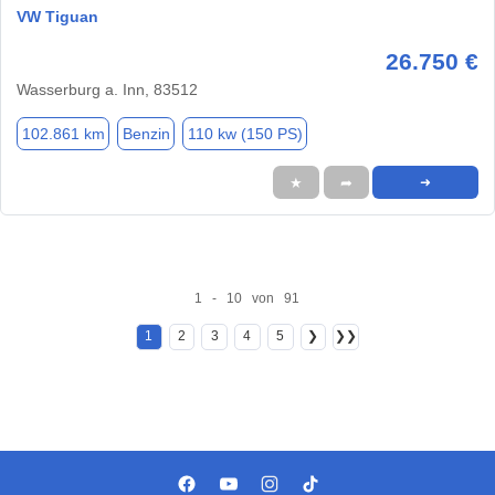
VW Tiguan
26.750 €
Wasserburg a. Inn, 83512
102.861 km
Benzin
110 kw (150 PS)
★
➦
➜
1 - 10 von 91
1
2
3
4
5
❯
❯❯