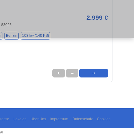
2.999 €
 83026
m
Benzin
103 kw (140 PS)
★
➦
➜
resse
Lokales
Über Uns
Impressum
Datenschutz
Cookies
26