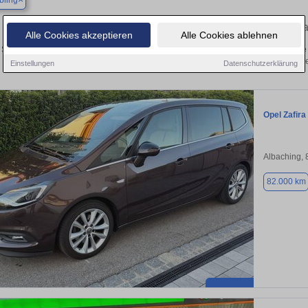
bling
Finden Sie in Bad Aibling Ihren gebr
Alle Cookies akzeptieren
Alle Cookies ablehnen
Sie in Bad Aibling einen Opel Zafira Gebrauchtwagen? Entdecken Sie gebrauchte 
von privat und vom Händle
Einstellungen
Datenschutzerklärung
Opel Zafira
Albaching,
82.000 km