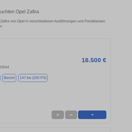
auchten Opel Zafira
Zafira von Opel in verschiedenen Ausführungen und Preisklassen
r.
16.500 €
 83544
Benzin
147 kw (200 PS)
★
➦
➜