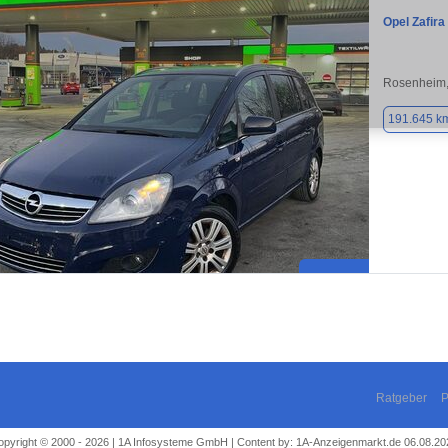
Opel Zafira
Rosenheim,
191.645 k
Ratgeber
P
opyright © 2000 - 2026 | 1A Infosysteme GmbH | Content by: 1A-Anzeigenmarkt.de 06.08.20