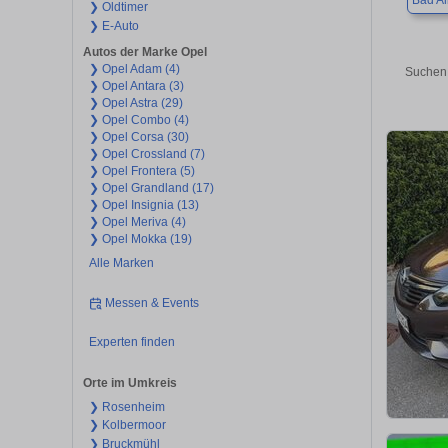
Bad Ai
❯ Oldtimer
❯ E-Auto
Autos der Marke Opel
❯ Opel Adam (4)
Suchen 
❯ Opel Antara (3)
❯ Opel Astra (29)
❯ Opel Combo (4)
❯ Opel Corsa (30)
❯ Opel Crossland (7)
❯ Opel Frontera (5)
❯ Opel Grandland (17)
❯ Opel Insignia (13)
❯ Opel Meriva (4)
❯ Opel Mokka (19)
Alle Marken
Messen & Events
Experten finden
Orte im Umkreis
❯ Rosenheim
❯ Kolbermoor
❯ Bruckmühl