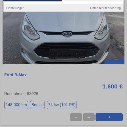
Einstellungen
Datenschutzerklärung
Ford B-Max
1.600 €
Rosenheim, 83026
148.000 km
Benzin
74 kw (101 PS)
★
➦
➜