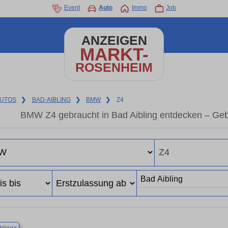
Event
Auto
Immo
Job
ANZEIGEN
MARKT-
ROSENHEIM
UTOS
❯
BAD-AIBLING
❯
BMW
❯
Z4
BMW Z4 gebraucht in Bad Aibling entdecken – Geb
×