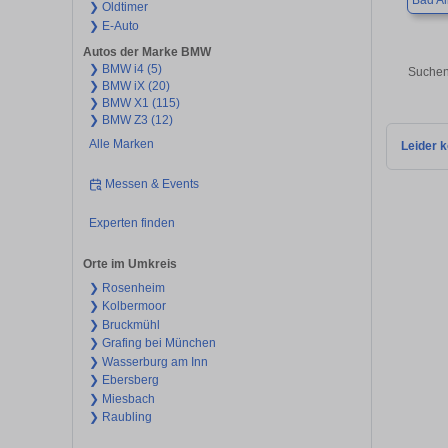
Bad Ai
❯ Oldtimer
❯ E-Auto
Autos der Marke BMW
❯ BMW i4 (5)
Suchen
❯ BMW iX (20)
❯ BMW X1 (115)
❯ BMW Z3 (12)
Alle Marken
Leider k
Messen & Events
Experten finden
Orte im Umkreis
❯ Rosenheim
❯ Kolbermoor
❯ Bruckmühl
❯ Grafing bei München
❯ Wasserburg am Inn
❯ Ebersberg
❯ Miesbach
❯ Raubling