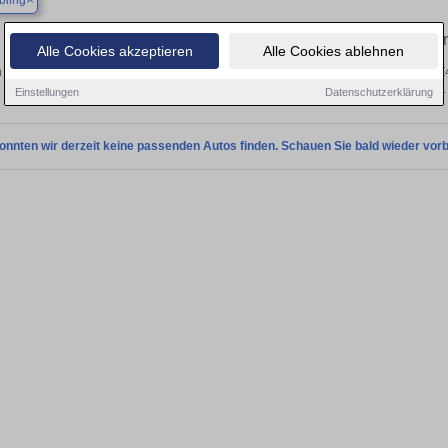
bling
Finden Sie in Bad Aibling Ihren g
Alle Cookies akzeptieren
Alle Cookies ablehnen
 Sie in Bad Aibling einen BMW Z4 Gebrauchtwagen? Entdecken Sie gebrauchte Z
privat und vom Händler.
Einstellungen
Datenschutzerklärung
onnten wir derzeit keine passenden Autos finden. Schauen Sie bald wieder vorb