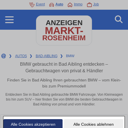
Event
Auto
Immo
Job
ANZEIGEN
MARKT-
ROSENHEIM
❯
AUTOS
❯
BAD-AIBLING
❯
BMW
BMW gebraucht in Bad Aibling entdecken –
Gebrauchtwagen von privat & Händler
Finden Sie in Bad Aibling Ihren gebrauchten BMW – vom Klein-
bis zum Premiummodell
Entdecken Sie in Bad Aibling gebrauchte BMW Fahrzeuge. Von Kleinwagen
bis hin zum SUV – hier finden Sie von BMW die besten Gebrauchtwagen in
Bad Aibling von privat und vom Händler.
Leider konnten wir derzeit keine passenden Autos finden. Schauen Sie
Alle Cookies akzeptieren
Alle Cookies ablehnen
bald wieder vorbei!