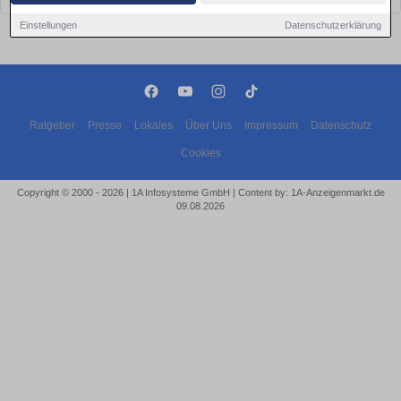
Einstellungen
Datenschutzerklärung
Ratgeber
Presse
Lokales
Über Uns
Impressum
Datenschutz
Cookies
Copyright © 2000 - 2026 | 1A Infosysteme GmbH | Content by: 1A-Anzeigenmarkt.de
09.08.2026