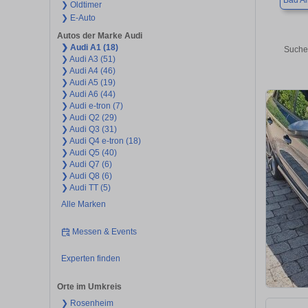
Bad Ai
❯ Oldtimer
❯ E-Auto
Autos der Marke Audi
❯ Audi A1 (18)
Suchen
❯ Audi A3 (51)
❯ Audi A4 (46)
❯ Audi A5 (19)
❯ Audi A6 (44)
❯ Audi e-tron (7)
❯ Audi Q2 (29)
❯ Audi Q3 (31)
❯ Audi Q4 e-tron (18)
❯ Audi Q5 (40)
❯ Audi Q7 (6)
❯ Audi Q8 (6)
❯ Audi TT (5)
Alle Marken
Messen & Events
Experten finden
Orte im Umkreis
❯ Rosenheim