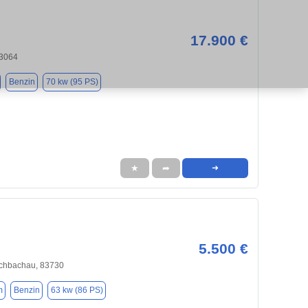
17.900 €
83064
Benzin
70 kw (95 PS)
★
➦
➜
5.500 €
schbachau, 83730
m
Benzin
63 kw (86 PS)