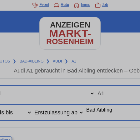
Event
Auto
Immo
Job
ANZEIGEN
MARKT-
ROSENHEIM
UTOS
❯
BAD-AIBLING
❯
AUDI
❯
A1
Audi A1 gebraucht in Bad Aibling entdecken – Ge
×