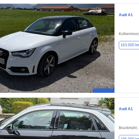
Audi A1
Kolbermoor
163.000 k
Audi A1
Bruckmühl,