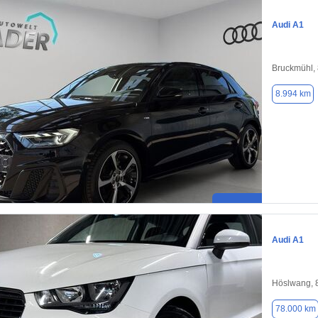
Audi A1
Bruckmühl,
8.994 km
Audi A1
Höslwang, 
78.000 km