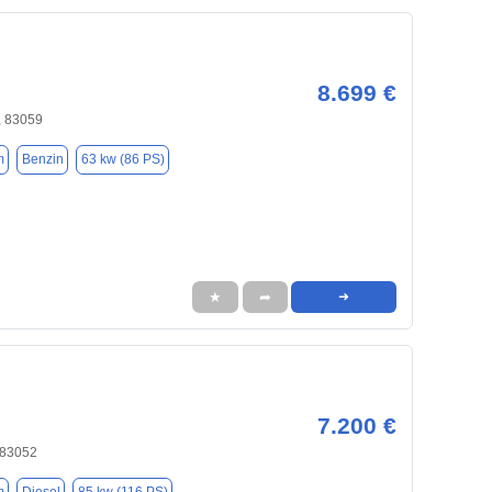
8.699 €
, 83059
m
Benzin
63 kw (86 PS)
★
➦
➜
7.200 €
 83052