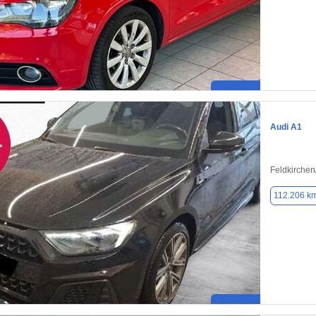
Audi A1
Feldkirche
112.206 k