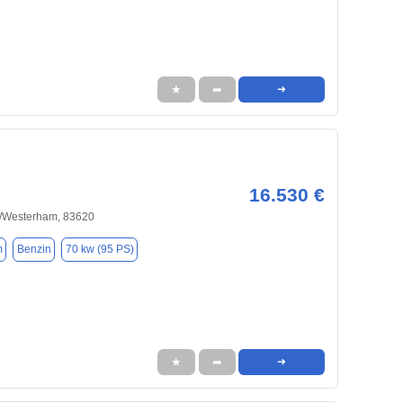
★
➦
➜
16.530 €
n/Westerham, 83620
m
Benzin
70 kw (95 PS)
★
➦
➜