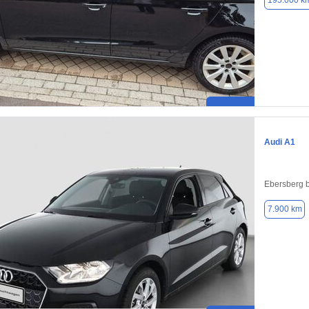
195.000 k
Audi A1
Ebersberg 
7.900 km