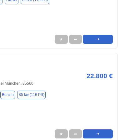
m
Diesel
85 kw (116 PS)
★
➦
➜
22.800 €
bei München, 85560
Benzin
85 kw (116 PS)
★
➦
➜