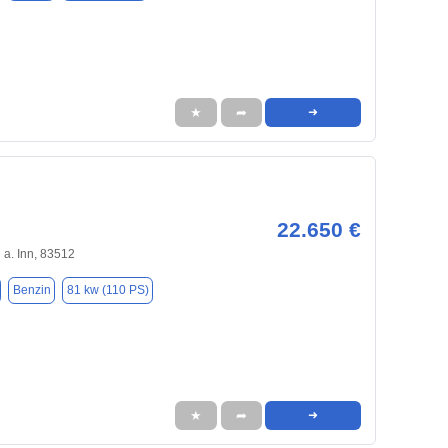
★
➦
➜
22.650 €
a. Inn, 83512
Benzin
81 kw (110 PS)
★
➦
➜