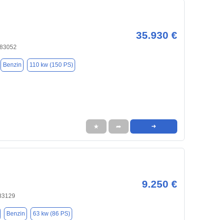
35.930 €
 83052
Benzin
110 kw (150 PS)
★
➦
➜
9.250 €
83129
Benzin
63 kw (86 PS)