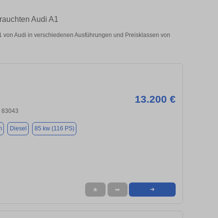
brauchten Audi A1
 von Audi in verschiedenen Ausführungen und Preisklassen von
13.200 €
, 83043
m
Diesel
85 kw (116 PS)
★
➦
➜