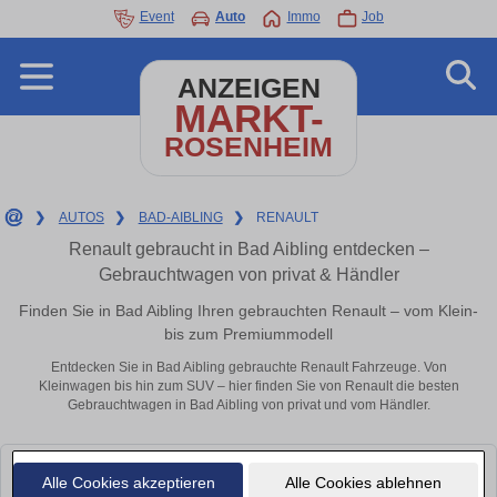
Event
Auto
Immo
Job
ANZEIGEN
MARKT-
ROSENHEIM
❯
AUTOS
❯
BAD-AIBLING
❯
RENAULT
Renault gebraucht in Bad Aibling entdecken –
Gebrauchtwagen von privat & Händler
Finden Sie in Bad Aibling Ihren gebrauchten Renault – vom Klein-
bis zum Premiummodell
Entdecken Sie in Bad Aibling gebrauchte Renault Fahrzeuge. Von
Kleinwagen bis hin zum SUV – hier finden Sie von Renault die besten
Gebrauchtwagen in Bad Aibling von privat und vom Händler.
Leider konnten wir derzeit keine passenden Autos finden. Schauen Sie
Alle Cookies akzeptieren
Alle Cookies ablehnen
bald wieder vorbei!