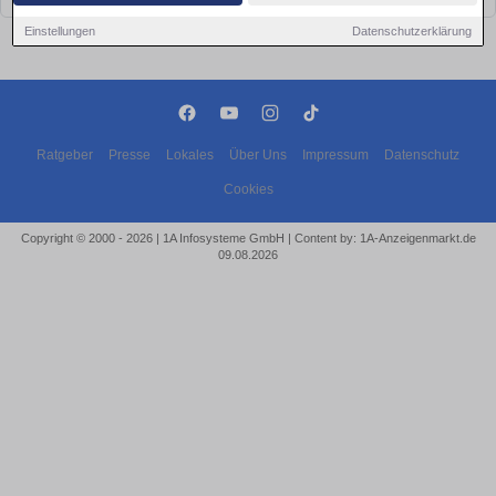
Einstellungen
Datenschutzerklärung
Ratgeber
Presse
Lokales
Über Uns
Impressum
Datenschutz
Cookies
Copyright © 2000 - 2026 | 1A Infosysteme GmbH | Content by: 1A-Anzeigenmarkt.de
09.08.2026