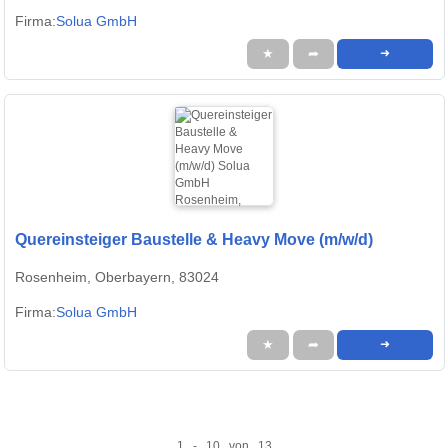
Firma:
Solua GmbH
★
➦
➜
Quereinsteiger Baustelle & Heavy Move (m/w/d)
Rosenheim, Oberbayern, 83024
Firma:
Solua GmbH
★
➦
➜
1 - 10 von 13