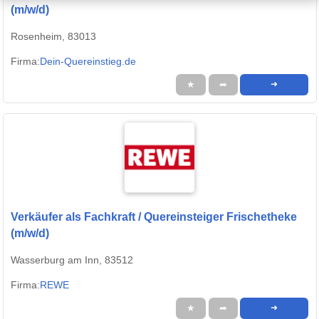
(m/w/d)
Rosenheim, 83013
Firma:
Dein-Quereinstieg.de
★
➦
➜
Verkäufer als Fachkraft / Quereinsteiger Frischetheke
(m/w/d)
Wasserburg am Inn, 83512
Firma:
REWE
★
➦
➜