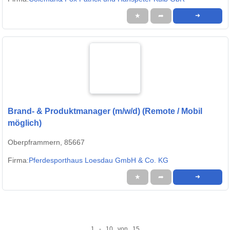
★
➦
➜
Brand- & Produktmanager (m/w/d) (Remote / Mobil
möglich)
Oberpframmern, 85667
Firma:
Pferdesporthaus Loesdau GmbH & Co. KG
★
➦
➜
1 - 10 von 15