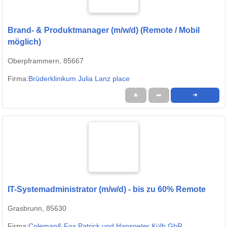
Brand- & Produktmanager (m/w/d) (Remote / Mobil
möglich)
Oberpframmern, 85667
Firma:
Brüderklinikum Julia Lanz place
★
➦
➜
IT-Systemadministrator (m/w/d) - bis zu 60% Remote
Grasbrunn, 85630
Firma:
Coleman& Fox Patrick und Hanspeter Külb GbR