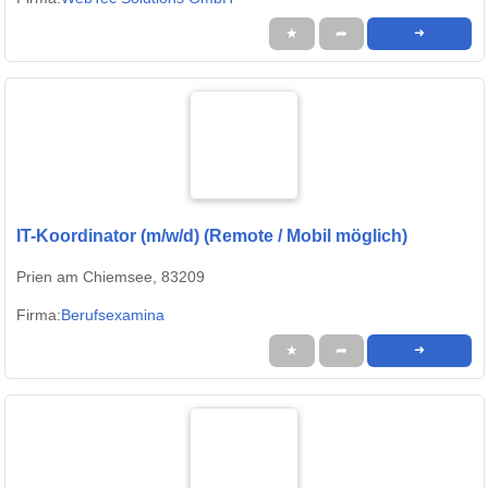
★
➦
➜
IT-Koordinator (m/w/d) (Remote / Mobil möglich)
Prien am Chiemsee, 83209
Firma:
Berufsexamina
★
➦
➜