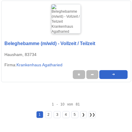
Beleghebamme (m/w/d) - Vollzeit / Teilzeit
Hausham, 83734
Firma:
Krankenhaus Agatharied
★
➦
➜
1 - 10 von 81
1
2
3
4
5
❯
❯❯